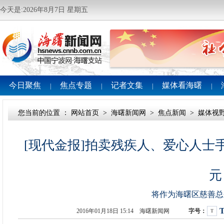
今天是:2026年8月7日 星期五
今日聚焦
焦点专题
记者文集
媒体看海曙
|
|
|
|
您当前的位置 ：
网站首页
>
海曙新闻网
>
焦点新闻
>
媒体视
[现代金报]拍卖残疾人、爱心人士手工
元
将作为海曙区慈善总
2016年01月18日 15:14 海曙新闻网
字号：
T