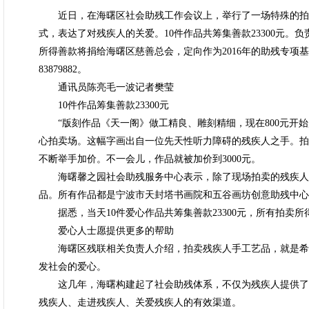
近日，在海曙区社会助残工作会议上，举行了一场特殊的拍
式，表达了对残疾人的关爱。10件作品共筹集善款23300元
所得善款将捐给海曙区慈善总会，定向作为2016年的助残专项
83879882。
通讯员陈亮毛一波记者樊莹
10件作品筹集善款23300元
“版刻作品《天一阁》做工精良、雕刻精细，现在800元开始
心拍卖场。这幅字画出自一位先天性听力障碍的残疾人之手。拍
不断举手加价。不一会儿，作品就被加价到3000元。
海曙馨之园社会助残服务中心表示，除了现场拍卖的残疾人4
品。所有作品都是宁波市天封塔书画院和五谷画坊创意助残中心
据悉，当天10件爱心作品共筹集善款23300元，所有拍卖所
爱心人士愿提供更多的帮助
海曙区残联相关负责人介绍，拍卖残疾人手工艺品，就是希
发社会的爱心。
这几年，海曙构建起了社会助残体系，不仅为残疾人提供了
残疾人、走进残疾人、关爱残疾人的有效渠道。