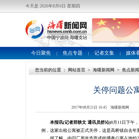
今天是:2026年8月6日 星期四
今日聚焦
焦点专题
记者文集
媒体
|
|
|
您当前的位置 ：
网站首页
>
海曙新闻网
>
焦点新
关停问题公
2017年08月21日 16:45 海曙新闻网
本报讯(记者郑轶文 通讯员舒沁)
8月11日下
例，这家出租公寓被正式关停，这是高桥镇自去年
据了解，由旧厂房改造而成的博泰公寓占地约29亩