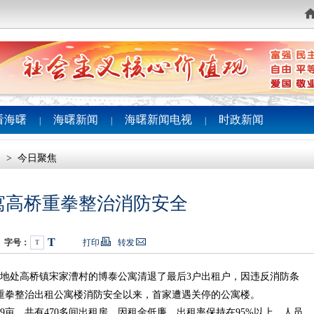
看海曙
海曙新闻
海曙新闻电视
时政新闻
|
|
|
闻
>
今日聚焦
寓高桥重拳整治消防安全
T
字号：
打印
转发
T
午，地处高桥镇宋家漕村的博泰公寓清退了最后3户出租户，因违反消防条
重拳整治出租公寓楼消防安全以来，首家遭遇关停的公寓楼。
，共有470多间出租房，因租金低廉，出租率保持在95%以上，人员