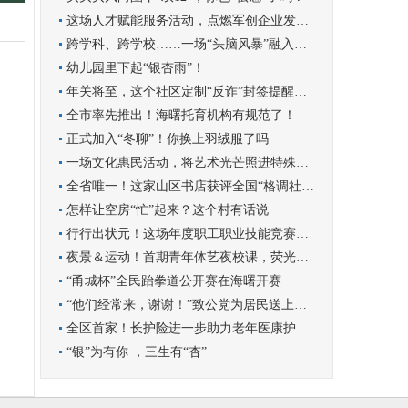
这场人才赋能服务活动，点燃军创企业发展新引擎
跨学科、跨学校……一场“头脑风暴”融入学科实践
幼儿园里下起“银杏雨”！
年关将至，这个社区定制“反诈”封签提醒群众守好钱袋子
全市率先推出！海曙托育机构有规范了！
正式加入“冬聊”！你换上羽绒服了吗
一场文化惠民活动，将艺术光芒照进特殊孩子的世界
全省唯一！这家山区书店获评全国“格调社区店”
怎样让空房“忙”起来？这个村有话说
行行出状元！这场年度职工职业技能竞赛圆满收官
夜景＆运动！首期青年体艺夜校课，荧光青年漫跑罗城
“甬城杯”全民跆拳道公开赛在海曙开赛
“他们经常来，谢谢！”致公党为居民送上暖心服务
全区首家！长护险进一步助力老年医康护
“银”为有你 ，三生有“杏”