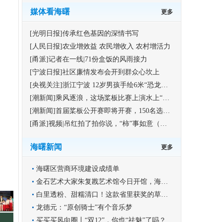
媒体看海曙
更多
[光明日报]传承红色基因的深情书写
[人民日报]农业增效益 农民增收入 农村增活力
[甬派]记者在一线|71份盒饭的风雨接力
[宁波日报]社区廉情发布会开到群众心坎上
[央视关注]浙江宁波 12岁男孩手绘6米“恐龙版”《清明上河图》
[潮新闻]乘风逐浪，这场桨板比赛上演水上“速度与激情”
[潮新闻]首届桨板公开赛即将开赛，150名选手竞逐海曙集士港水域
[甬派]视频|吊红拍了拍你说，“柿”事如意（福利）
海曙新闻
更多
海曙区营商环境建设成绩单
金石艺术大家朱复戡艺术馆今日开馆，海曙再添文化新地标
白里透粉、甜糯清口！这款省里获奖的草莓你尝过吗？
龙德元：“原创骑士”有个音乐梦
买买买风向圈丨“双12”，你也“祛魅”了吗？