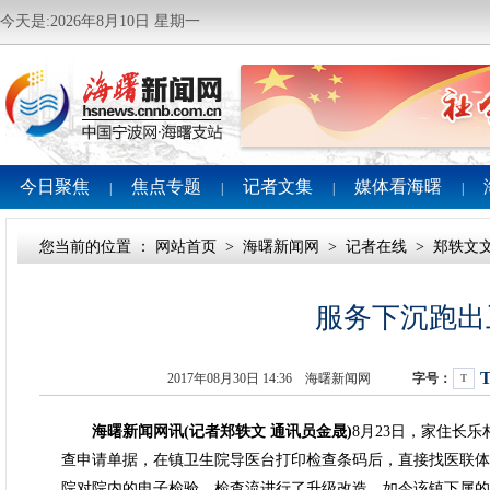
今天是:2026年8月10日 星期一
今日聚焦
焦点专题
记者文集
媒体看海曙
|
|
|
|
您当前的位置 ：
网站首页
>
海曙新闻网
>
记者在线
>
郑轶文
服务下沉跑出
2017年08月30日 14:36 海曙新闻网
字号：
T
海曙新闻网讯(记者郑轶文 通讯员金晟)
8月23日，家住长
查申请单据，在镇卫生院导医台打印检查条码后，直接找医联体
院对院内的电子检验、检查流进行了升级改造，如今该镇下属的