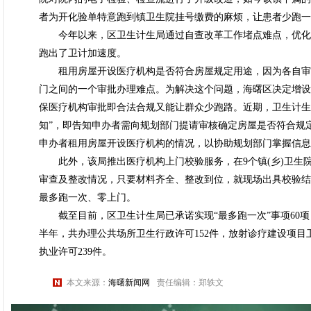
者为开化验单特意跑到镇卫生院挂号缴费的麻烦，让患者少跑一
今年以来，区卫生计生局通过自查改革工作堵点难点，优化
跑出了卫计加速度。
租用房屋开设医疗机构是否符合房屋规定用途，因为各自审
门之间的一个审批办理难点。为解决这个问题，海曙区决定增设
保医疗机构审批即合法合规又能让群众少跑路。近期，卫生计生
知”，即告知申办者需向规划部门提请审核确定房屋是否符合规
申办者租用房屋开设医疗机构的情况，以协助规划部门掌握信息
此外，该局推出医疗机构上门校验服务，在9个镇(乡)卫生
审查及整改情况，只要材料齐全、整改到位，就现场出具校验结
最多跑一次、零上门。
截至目前，区卫生计生局已承诺实现“最多跑一次”事项60项
半年，共办理公共场所卫生行政许可152件，放射诊疗建设项目
执业许可239件。
本文来源：
海曙新闻网
责任编辑：郑轶文