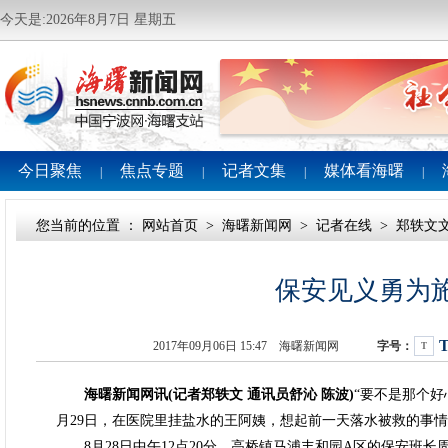
今天是:2026年8月7日 星期五
今日聚焦
焦点专题
记者文集
媒体看海曙
|
|
|
|
您当前的位置 ：
网站首页
>
海曙新闻网
>
记者在线
>
郑轶文
保安见义勇为
2017年09月06日 15:47 海曙新闻网
字号：
T
海曙新闻网讯(记者郑轶文 通讯员舒沁 陈波)
“要不是那个好
月29日，在医院里挂盐水的王阿姨，想起前一天落水被救的事
8月28日中午12点20分，高桥镇马浦丰和园A区的保安班长