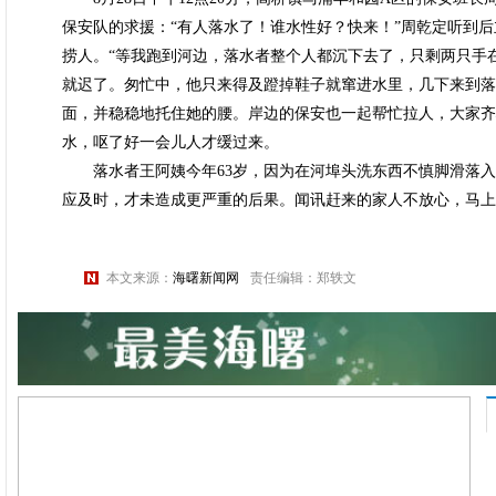
保安队的求援：“有人落水了！谁水性好？快来！”周乾定听到
捞人。“等我跑到河边，落水者整个人都沉下去了，只剩两只手
就迟了。匆忙中，他只来得及蹬掉鞋子就窜进水里，几下来到落
面，并稳稳地托住她的腰。岸边的保安也一起帮忙拉人，大家齐
水，呕了好一会儿人才缓过来。
落水者王阿姨今年63岁，因为在河埠头洗东西不慎脚滑落入水
应及时，才未造成更严重的后果。闻讯赶来的家人不放心，马上
本文来源：
海曙新闻网
责任编辑：郑轶文