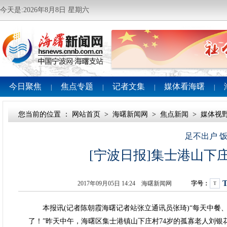
今天是:2026年8月8日 星期六
今日聚焦
焦点专题
记者文集
媒体看海曙
|
|
|
|
您当前的位置 ：
网站首页
>
海曙新闻网
>
焦点新闻
>
媒体视
足不出户 
[宁波日报]集士港山下
2017年09月05日 14:24 海曙新闻网
字号：
T
本报讯(记者陈朝霞海曙记者站张立通讯员张琦)“每天中餐、
了！”昨天中午，海曙区集士港镇山下庄村74岁的孤寡老人刘