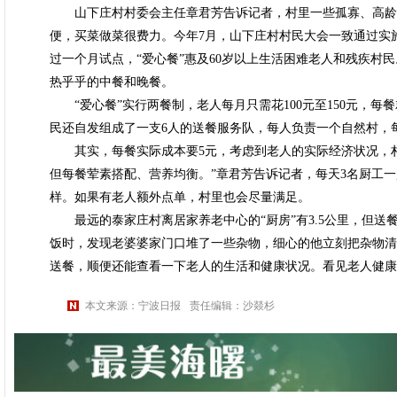
山下庄村村委会主任章君芳告诉记者，村里一些孤寡、高龄
便，买菜做菜很费力。今年7月，山下庄村村民大会一致通过实施
过一个月试点，“爱心餐”惠及60岁以上生活困难老人和残疾村
热乎乎的中餐和晚餐。
“爱心餐”实行两餐制，老人每月只需花100元至150元，每
民还自发组成了一支6人的送餐服务队，每人负责一个自然村，每
其实，每餐实际成本要5元，考虑到老人的实际经济状况，村
但每餐荤素搭配、营养均衡。”章君芳告诉记者，每天3名厨工
样。如果有老人额外点单，村里也会尽量满足。
最远的泰家庄村离居家养老中心的“厨房”有3.5公里，但送
饭时，发现老婆婆家门口堆了一些杂物，细心的他立刻把杂物清
送餐，顺便还能查看一下老人的生活和健康状况。看见老人健康
本文来源：宁波日报
责任编辑：沙燚杉