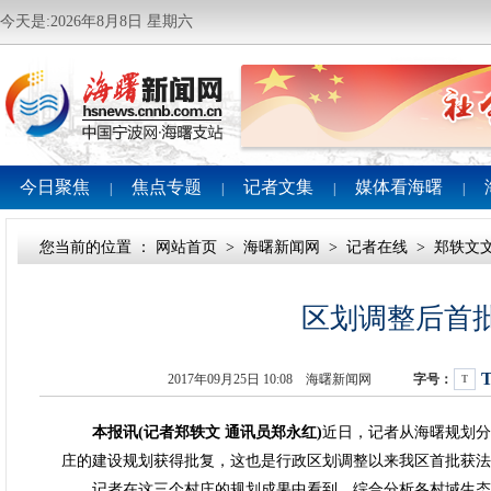
今天是:2026年8月8日 星期六
今日聚焦
焦点专题
记者文集
媒体看海曙
|
|
|
|
您当前的位置 ：
网站首页
>
海曙新闻网
>
记者在线
>
郑轶文
区划调整后首
2017年09月25日 10:08 海曙新闻网
字号：
T
本报讯(记者郑轶文 通讯员郑永红)
近日，记者从海曙规划分
庄的建设规划获得批复，这也是行政区划调整以来我区首批获法
记者在这三个村庄的规划成果中看到，综合分析各村域生态