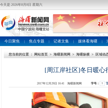
今天是:2026年8月8日 星期六
今日聚焦
焦点专题
记者文集
媒体看海曙
|
|
|
|
您当前的位置 ：
网站首页
>
海曙新闻网
>
海曙纵横
>
区域动
[周江岸社区]冬日暖心
2017年12月29日 16:41 海曙新闻网
字号：
T