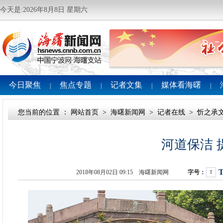
今天是:2026年8月8日 星期六
今日聚焦
焦点专题
记者文集
媒体看海曙
|
|
|
|
您当前的位置 ：
网站首页
>
海曙新闻网
>
记者在线
>
忻之承
河道保洁 
2018年08月02日 09:15 海曙新闻网
字号：
T