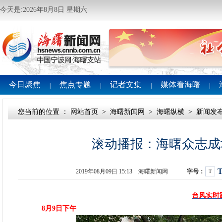
今天是:2026年8月8日 星期六
今日聚焦
焦点专题
记者文集
媒体看海曙
|
|
|
|
您当前的位置 ：
网站首页
>
海曙新闻网
>
海曙纵横
>
新闻发
滚动播报：海曙众志成
2019年08月09日 15:13 海曙新闻网
字号：
T
台风实时
8月9日下午