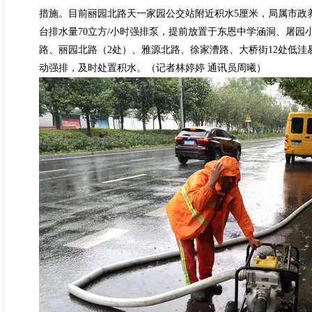
措施。目前丽园北路天一家园公交站附近积水5厘米，局属市政
台排水量70立方/小时强排泵，提前放置于东恩中学涵洞、屠
路、丽园北路（2处）、雅源北路、徐家漕路、大桥街12处低
动强排，及时处置积水。（记者林婷婷 通讯员周曦）