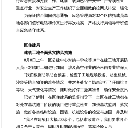
行应急救援和抢险工作。此前，该局已结合安全生产专项检查工
重点行业，对安全生产工作组织了全面细致的拉网式排查，强化
为保证防台期间信息通畅，应急管理局对32个区防指成员单
地各部门值班电话和传真进行再次核实，严格执行局领导带班值
台应急值守体系。
区住建局
建筑工地全面落实防风措施
8月8日上午，区公建中心对姚丰学校等10个在建工地开展防
人员正对临时工棚进行加固，涉及高空作业的塔吊由专业维保人
“我们根据防汛防台预案，检查了工地现场设备、起重机械、
沙袋等防台物资的准备情况，并对各处安全隐患进行了仔细排查
等级、天气变化等情况，随时做好停工撤离准备，确保安全度汛
记者了解到，在区住建局的监督指导下，全区在建工地都在
对处在基坑施工阶段的项目进行重点检查，加强基坑监测，落实
施，做好各类临时设施、围墙、机械设备的检查与加固，并及时
“我区在建项目大概200余个，包括市政道路，我们要求各企
相关负责人表示，同时及时调配相物资，落实抢险人员。