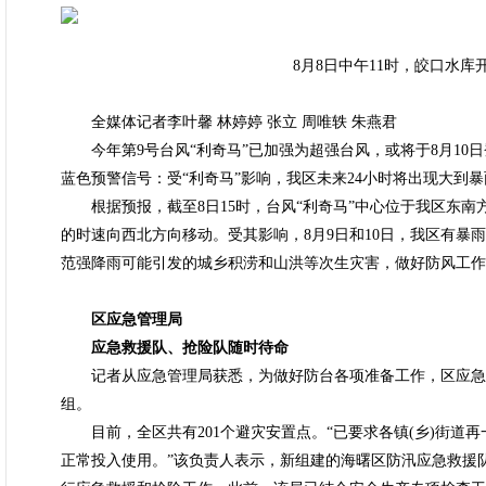
8月8日中午11时，皎口水库
全媒体记者李叶馨 林婷婷 张立 周唯轶 朱燕君
今年第9号台风“利奇马”已加强为超强台风，或将于8月10日登
蓝色预警信号：受“利奇马”影响，我区未来24小时将出现大到暴
根据预报，截至8日15时，台风“利奇马”中心位于我区东南方
的时速向西北方向移动。受其影响，8月9日和10日，我区有暴
范强降雨可能引发的城乡积涝和山洪等次生灾害，做好防风工作
区应急管理局
应急救援队、抢险队随时待命
记者从应急管理局获悉，为做好防台各项准备工作，区应急管
组。
目前，全区共有201个避灾安置点。“已要求各镇(乡)街道
正常投入使用。”该负责人表示，新组建的海曙区防汛应急救援