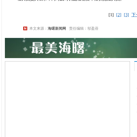
[1]
[2]
[3]
下
本文来源：
海曙新闻网
责任编辑：邬盈蓓