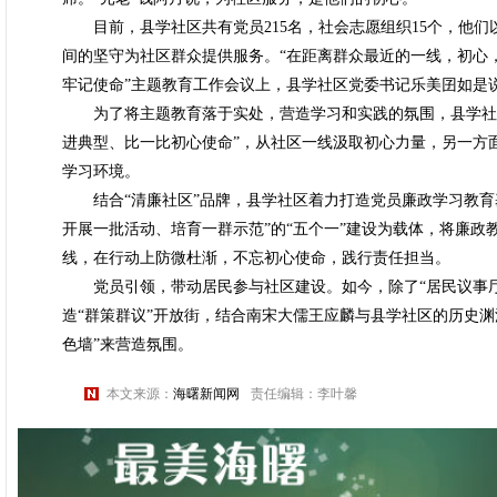
目前，县学社区共有党员215名，社会志愿组织15个，他们
间的坚守为社区群众提供服务。“在距离群众最近的一线，初心
牢记使命”主题教育工作会议上，县学社区党委书记乐美囝如是
为了将主题教育落于实处，营造学习和实践的氛围，县学社区
进典型、比一比初心使命”，从社区一线汲取初心力量，另一方
学习环境。
结合“清廉社区”品牌，县学社区着力打造党员廉政学习教育
开展一批活动、培育一群示范”的“五个一”建设为载体，将廉
线，在行动上防微杜渐，不忘初心使命，践行责任担当。
党员引领，带动居民参与社区建设。如今，除了“居民议事厅
造“群策群议”开放街，结合南宋大儒王应麟与县学社区的历史渊源
色墙”来营造氛围。
本文来源：
海曙新闻网
责任编辑：李叶馨