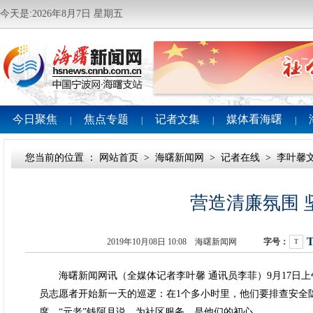
今天是:2026年8月7日 星期五
今日聚焦
焦点专题
记者文集
媒体看海曙
|
|
|
|
您当前的位置 ：
网站首页
>
海曙新闻网
>
记者在线
>
李叶馨
营造清廉氛围 
2019年10月08日 10:08 海曙新闻网
字号：
T
海曙新闻网讯（全媒体记者李叶馨 通讯员李菲）9月17日上
员志愿者开始新一天的巡逻：在1个多小时里，他们要排查安全
席。“元老”钱阿月说，为社区服务，是他们的初心。