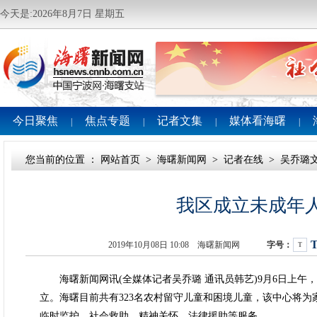
今天是:2026年8月7日 星期五
今日聚焦
焦点专题
记者文集
媒体看海曙
|
|
|
|
您当前的位置 ：
网站首页
>
海曙新闻网
>
记者在线
>
吴乔璐
我区成立未成年
2019年10月08日 10:08 海曙新闻网
字号：
T
海曙新闻网讯(全媒体记者吴乔璐 通讯员韩艺)9月6日上午
立。海曙目前共有323名农村留守儿童和困境儿童，该中心将
临时监护、社会救助、精神关怀、法律援助等服务。