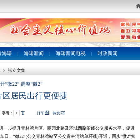
看海曙
海曙新闻
海曙新闻电视
时政新闻
|
|
|
线
>
张立文集
开“微22” 调整“微2”
片区居民出行更便捷
T
字号：
打印
转发
T
为进一步提升青林湾片区、丽园北路及环城西路沿线公交服务水平，促进
日，“微22”(公交青林湾站至公交青林湾站单环线)开通，同步“微2”实