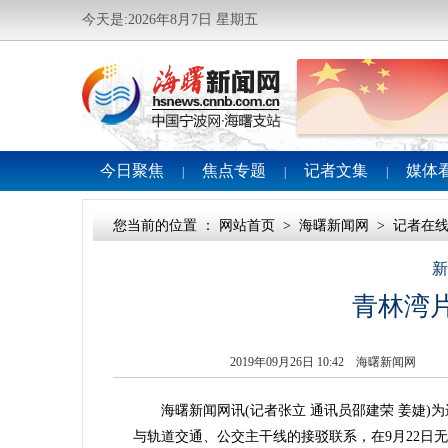
今天是:2026年8月7日 星期五
今日聚焦
焦点专题
记者文集
媒体
|
|
|
您当前的位置 ：
网站首页
>
海曙新闻网
>
记者在
新
青林湾
2019年09月26日 10:42 海曙新闻网
海曙新闻网讯(记者张立 通讯员邵建荣 姜婕)
与轨道交通、公交主干线的接驳联系，在9月22日无车