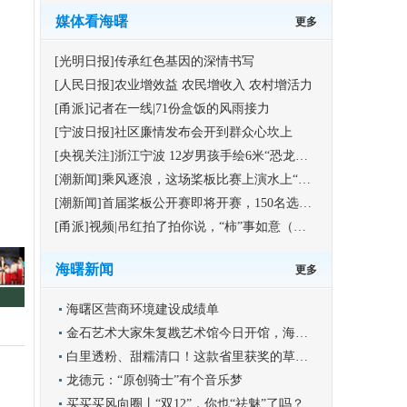
媒体看海曙
更多
[光明日报]传承红色基因的深情书写
[人民日报]农业增效益 农民增收入 农村增活力
[甬派]记者在一线|71份盒饭的风雨接力
[宁波日报]社区廉情发布会开到群众心坎上
[央视关注]浙江宁波 12岁男孩手绘6米“恐龙版”《清明上河图》
[潮新闻]乘风逐浪，这场桨板比赛上演水上“速度与激情”
[潮新闻]首届桨板公开赛即将开赛，150名选手竞逐海曙集士港水域
[甬派]视频|吊红拍了拍你说，“柿”事如意（福利）
海曙新闻
更多
海曙区营商环境建设成绩单
金石艺术大家朱复戡艺术馆今日开馆，海曙再添文化新地标
白里透粉、甜糯清口！这款省里获奖的草莓你尝过吗？
龙德元：“原创骑士”有个音乐梦
买买买风向圈丨“双12”，你也“祛魅”了吗？