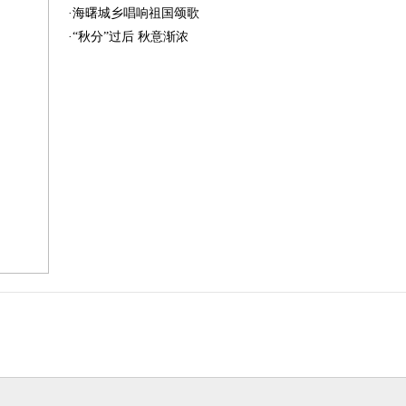
·
海曙城乡唱响祖国颂歌
·
“秋分”过后 秋意渐浓