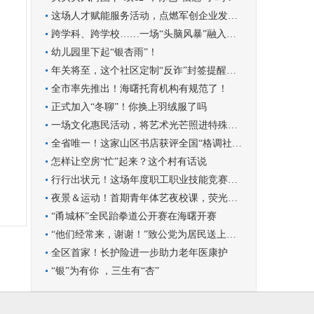
这场人才赋能服务活动，点燃军创企业发展新引擎
跨学科、跨学校……一场“头脑风暴”融入学科实践
幼儿园里下起“银杏雨”！
年关将至，这个社区定制“反诈”封签提醒群众守好钱袋子
全市率先推出！海曙托育机构有规范了！
正式加入“冬聊”！你换上羽绒服了吗
一场文化惠民活动，将艺术光芒照进特殊孩子的世界
全省唯一！这家山区书店获评全国“格调社区店”
怎样让空房“忙”起来？这个村有话说
行行出状元！这场年度职工职业技能竞赛圆满收官
夜景＆运动！首期青年体艺夜校课，荧光青年漫跑罗城
“甬城杯”全民跆拳道公开赛在海曙开赛
“他们经常来，谢谢！”致公党为居民送上暖心服务
全区首家！长护险进一步助力老年医康护
“银”为有你 ，三生有“杏”