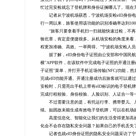
忙过完安检就忘了登机牌和身份证搁哪儿了。现在
记者从宁波机场获悉，宁波机场安检eID身份电
行一周以来，旅客使用该功能的识别准确率达到100
“旅客只要拿着手机扫一扫就能快速过检，不再
验讫章，肯定是便捷很多。从机场安检的角度来看
程更加准确、高效。一举两得。”宁波机场安检人
据了解，eID身份电子证照由公安部和中国民航
横”APP软件，在该软件中完成电子证照的开通注册(
子证照”菜单，并打开手机近场传输(NFC)功能
完成eID功能开通。开通注册成功后旅客就可以通
安检时，只需亮出手机上带有eID标识的电子登机
完成行程校验、身份校验、人脸识别、人证合一等
不过需要注意的是，有托运行李、携带婴儿、儿
续。如因故未能生成有效电子登机牌，可以在机场
高度信息化、智能化让我们的生活变得更加高效
化会不会存在隐私安全问题？如果自己的手机丢失
记者也就eID身份证照的隐私安全问题采访了宁波