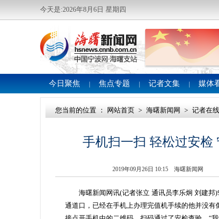
今天是:2026年8月6日 星期四
今日聚焦
焦点专题
记者文集
媒体
|
|
|
您当前的位置 ：
网站首页
>
海曙新闻网
>
记者在
手机扫一扫 轻松过安检
2019年09月26日 10:15 海曙新闻网
海曙新闻网讯(记者张立 通讯员李乐炯 刘建邦)9
通道口，已经在手机上办理完值机手续的他并没有
接点开手机中的二维码，扫码通过了安检查验。“