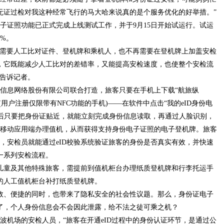
无证过检对我这种经常飞行的马大哈来说真的是个服务优化的好举措。”
子证照功能已正式完成上线测试工作，并于9月15日开始试运行。试运
%。
需要人工比对证件、登机牌和乘机人，也不再需要在登机牌上加盖安检
，它既能减少人工比对的差错率，又能提高安检速度，也使整个安检流
员告诉记者。
信息网络股份有限公司联合打造，旅客只要在手机上下载“航旅纵
用户注册仅限带有NFC功能的手机)——在软件中点击“我的eID身份电
，然后只要把身份证贴近，就能立刻完成身份信息读取，再通过人脸识别，
过移动应用端办理值机，从而获得支持身份电子证照的电子登机牌。旅客
牌，安检员就能通过eID校验系统验证旅客的身份是否真实有效，并快速
一系列安检流程。
童及其他特殊旅客，需提前到值机柜台办理纸质登机牌和行李托运手
的人工值机柜台补打纸质登机牌。
、便捷的同时，也带来了隐私安全的社会性议题。那么，身份证电子
了，个人身份信息会不会因此泄露，给不法之徒可乘之机？
机场的安检人员，“旅客在开通eID过程中的身份认证环节，是通过公