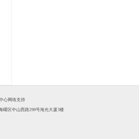
闻中心网络支持
 联系地址：海曙区中山西路298号海光大厦3楼
m