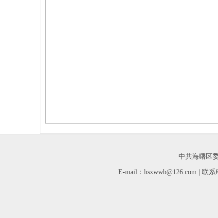
中共海曙区委
E-mail：hsxwwb@126.com 