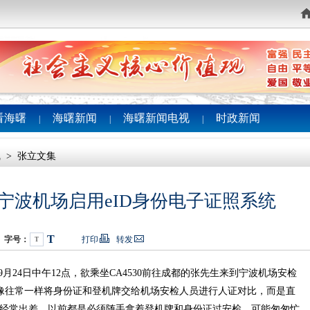
看海曙
海曙新闻
海曙新闻电视
时政新闻
|
|
|
线
>
张立文集
 宁波机场启用eID身份电子证照系统
T
字号：
打印
转发
T
月24日中午12点，欲乘坐CA4530前往成都的张先生来到宁波机场安检
像往常一样将身份证和登机牌交给机场安检人员进行人证对比，而是直
我经常出差，以前都是必须随手拿着登机牌和身份证过安检，可能匆匆忙