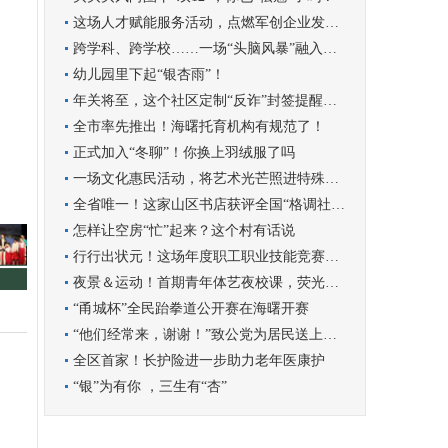
这场人才赋能服务活动，点燃军创企业发展新引擎
跨学科、跨学校……一场“头脑风暴”融入学科实践
幼儿园里下起“银杏雨”！
年关将至，这个社区定制“反诈”封签提醒群众守好钱袋子
全市率先推出！海曙托育机构有规范了！
正式加入“冬聊”！你换上羽绒服了吗
一场文化惠民活动，将艺术光芒照进特殊孩子的世界
全省唯一！这家山区书店获评全国“格调社区店”
怎样让空房“忙”起来？这个村有话说
行行出状元！这场年度职工职业技能竞赛圆满收官
夜景＆运动！首期青年体艺夜校课，荧光青年漫跑罗城
“甬城杯”全民跆拳道公开赛在海曙开赛
“他们经常来，谢谢！”致公党为居民送上暖心服务
全区首家！长护险进一步助力老年医康护
“银”为有你 ，三生有“杏”