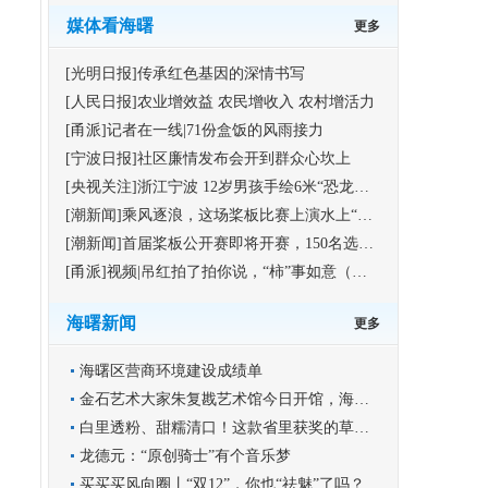
媒体看海曙
更多
[光明日报]传承红色基因的深情书写
[人民日报]农业增效益 农民增收入 农村增活力
[甬派]记者在一线|71份盒饭的风雨接力
[宁波日报]社区廉情发布会开到群众心坎上
[央视关注]浙江宁波 12岁男孩手绘6米“恐龙版”《清明上河图》
[潮新闻]乘风逐浪，这场桨板比赛上演水上“速度与激情”
[潮新闻]首届桨板公开赛即将开赛，150名选手竞逐海曙集士港水域
[甬派]视频|吊红拍了拍你说，“柿”事如意（福利）
海曙新闻
更多
海曙区营商环境建设成绩单
金石艺术大家朱复戡艺术馆今日开馆，海曙再添文化新地标
白里透粉、甜糯清口！这款省里获奖的草莓你尝过吗？
龙德元：“原创骑士”有个音乐梦
买买买风向圈丨“双12”，你也“祛魅”了吗？