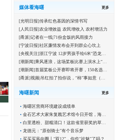
媒体看海曙
更多
[光明日报]传承红色基因的深情书写
[人民日报]农业增效益 农民增收入 农村增活力
[甬派]记者在一线|71份盒饭的风雨接力
[宁波日报]社区廉情发布会开到群众心坎上
[央视关注]浙江宁波 12岁男孩手绘6米“恐龙版”《清明上河图》
[潮新闻]乘风逐浪，这场桨板比赛上演水上“速度与激情”
[潮新闻]首届桨板公开赛即将开赛，150名选手竞逐海曙集士港水域
[甬派]视频|吊红拍了拍你说，“柿”事如意（福利）
海曙新闻
更多
海曙区营商环境建设成绩单
金石艺术大家朱复戡艺术馆今日开馆，海曙再添文化新地标
白里透粉、甜糯清口！这款省里获奖的草莓你尝过吗？
龙德元：“原创骑士”有个音乐梦
买买买风向圈丨“双12”，你也“祛魅”了吗？