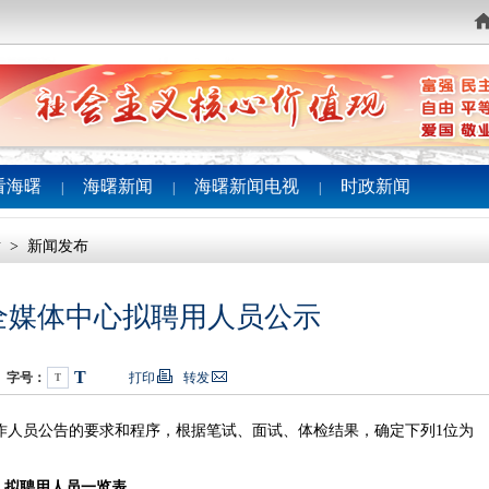
看海曙
海曙新闻
海曙新闻电视
时政新闻
|
|
|
横
>
新闻发布
全媒体中心拟聘用人员公示
T
字号：
打印
转发
T
人员公告的要求和程序，根据笔试、面试、体检结果，确定下列1位为
拟聘用人员一览表