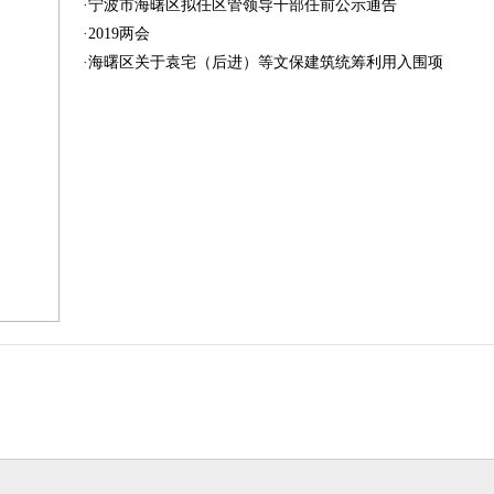
·
宁波市海曙区拟任区管领导干部任前公示通告
·
2019两会
·
海曙区关于袁宅（后进）等文保建筑统筹利用入围项目公示