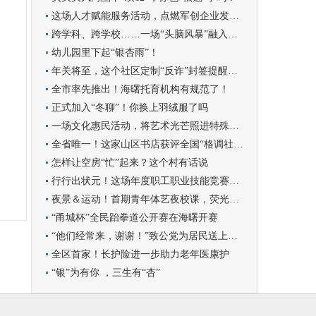
这场人才赋能服务活动，点燃军创企业发展新引擎
跨学科、跨学校……一场“头脑风暴”融入学科实践
幼儿园里下起“银杏雨”！
年关将至，这个社区定制“反诈”封签提醒群众守好钱袋子
全市率先推出！海曙托育机构有规范了！
正式加入“冬聊”！你换上羽绒服了吗
一场文化惠民活动，将艺术光芒照进特殊孩子的世界
全省唯一！这家山区书店获评全国“格调社区店”
怎样让空房“忙”起来？这个村有话说
行行出状元！这场年度职工职业技能竞赛圆满收官
夜景＆运动！首期青年体艺夜校课，荧光青年漫跑罗城
“甬城杯”全民跆拳道公开赛在海曙开赛
“他们经常来，谢谢！”致公党为居民送上暖心服务
全区首家！长护险进一步助力老年医康护
“银”为有你 ，三生有“杏”