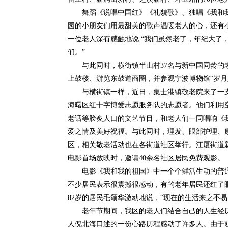
舞蹈《说唱中国红》《礼貌歌》、独唱《我和我
园的小朋友们用最甜美的歌声温暖老人的心，还有
一位老人深有感触地说:“我们虽然老了，年纪大了
们。”
与此同时，横街镇半山村37名与新中国同龄的老
上鼓楼、游览东鼓道商圈，并参观宁波博物馆“岁月
与横街镇一样，近日，集士港镇敬老院来了一支“
海曙区红十字博爱志愿服务队的志愿者。他们利用
老话等脍炙人口的文艺节目，和老人们一同唱响《
爱之情及美好祝福。与此同时，理发、眼部护理、
区，相关敬老活动也在各街道社区举行。江厦街道
电影首场放映时，邀请40余名社区居民免费观影。
电影《我和我的祖国》中一个个鲜活生动的普通
不少居民表示很震撼很感动，有的老年居民还红了
82岁的居民毛颂华激动地说，“现在的生活来之不
老年节期间，我区的老人们结合自己的人生经历，
人倪北海口述的一份心路历程感动了许多人。由于