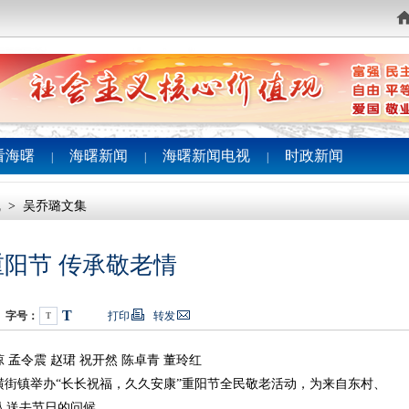
看海曙
海曙新闻
海曙新闻电视
时政新闻
|
|
|
线
>
吴乔璐文集
阳节 传承敬老情
T
字号：
打印
转发
T
孟令震 赵珺 祝开然 陈卓青 董玲红
街镇举办“长长祝福，久久安康”重阳节全民敬老活动，为来自东村、
人送去节日的问候。