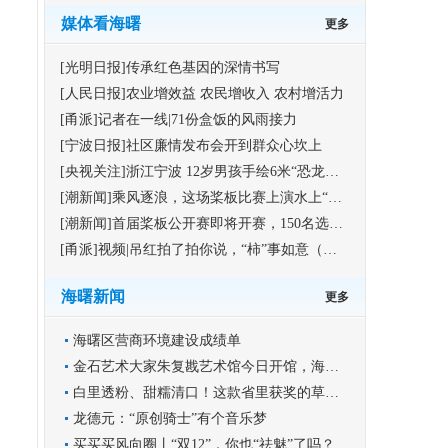
媒体看海曙
更多
[光明日报]传承红色基因的深情书写
[人民日报]农业增效益 农民增收入 农村增活力
[甬派]记者在一线|71份盒饭的风雨接力
[宁波日报]社区廉情发布会开到群众心坎上
[央视关注]浙江宁波 12岁男孩手绘6米“恐龙版”《清明上河图》
[潮新闻]乘风逐浪，这场桨板比赛上演水上“速度与激情”
[潮新闻]首届桨板公开赛即将开赛，150名选手竞逐海曙集士港水域
[甬派]视频|吊红拍了拍你说，“柿”事如意（福利）
海曙新闻
更多
海曙区营商环境建设成绩单
金石艺术大家朱复戡艺术馆今日开馆，海曙再添文化新地标
白里透粉、甜糯清口！这款省里获奖的草莓你尝过吗？
龙德元：“原创骑士”有个音乐梦
买买买风向圈丨“双12”，你也“祛魅”了吗？