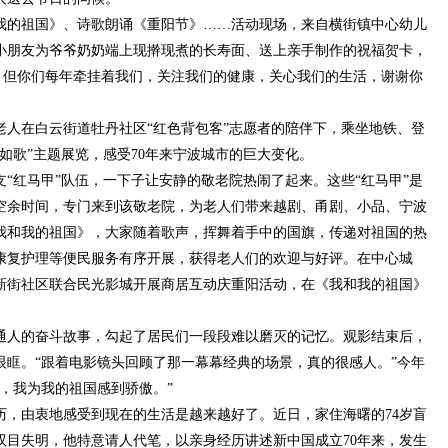
的祖国》、诗歌朗诵《重阳节》……活动现场，来自横街镇中心幼儿
小朋友为爷爷奶奶端上现擀现煮的长寿面、送上亲手制作的祝福贺卡，
，但你们每年牵挂着我们，关注我们的健康，关心我们的生活，谢谢你
人在白云街道牡丹社区“红色背包客”志愿者的陪伴下，乘坐地铁、登
如歌”主题展览，感受70年来宁波城市的巨大变化。
红马甲”队伍，一下子让安静的敬老院热闹了起来。这些“红马甲”是
空余时间，专门来到该敬老院，为老人们带来越剧、甬剧、小品、宁波
我和我的祖国》，大家随着歌声，挥舞着手中的国旗，传递对祖国的热
康复护理等便民服务有序开展，获得老人们的欢迎与好评。在中心城
新街社区联合民光影城开展商居互动庆重阳活动，在《我和我的祖国》
人的奋斗故事，勾起了居民们一段段难以磨灭的记忆。观影结束后，
眼眶。“跟着电影镜头回顾了那一幕幕经典的场景，真的很感人。”今年
易，我为我的祖国感到骄傲。”
由衷地感受到现在的生活是越来越好了。近日，家住海曙的74岁盲
双目失明，他特意请人代笔，以亲身经历讲述新中国成立70年来，发生