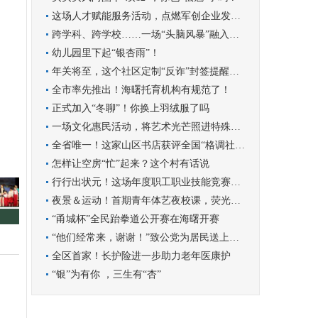
这场人才赋能服务活动，点燃军创企业发展新引擎
跨学科、跨学校……一场“头脑风暴”融入学科实践
幼儿园里下起“银杏雨”！
年关将至，这个社区定制“反诈”封签提醒群众守好钱袋子
全市率先推出！海曙托育机构有规范了！
正式加入“冬聊”！你换上羽绒服了吗
一场文化惠民活动，将艺术光芒照进特殊孩子的世界
全省唯一！这家山区书店获评全国“格调社区店”
怎样让空房“忙”起来？这个村有话说
行行出状元！这场年度职工职业技能竞赛圆满收官
夜景＆运动！首期青年体艺夜校课，荧光青年漫跑罗城
“甬城杯”全民跆拳道公开赛在海曙开赛
“他们经常来，谢谢！”致公党为居民送上暖心服务
全区首家！长护险进一步助力老年医康护
“银”为有你 ，三生有“杏”