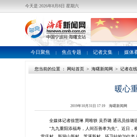
今天是:2026年8月8日 星期六
今日聚焦
焦点专题
记者文集
媒体
|
|
|
您当前的位置 ：
网站首页
>
海曙新闻网
>
记者在
暖心重
2019年10月31日 17:19 海曙新闻网
全媒体记者徐慧琳 周唯轶 吴乔璐 通讯员徐璐琼 
“九九重阳添福寿，人间百善孝为先”。近日，横
雷庄村、新洞山新村、芝溪新村、环卫站的70位老