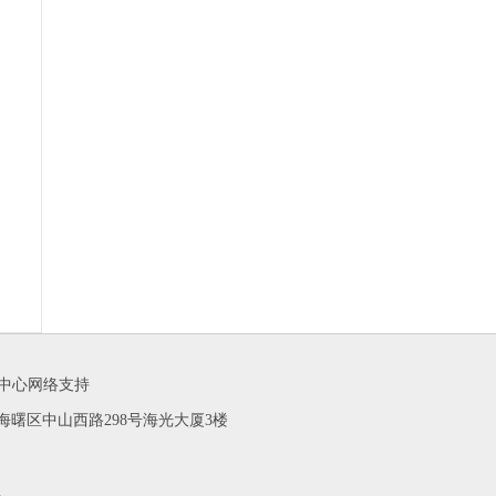
闻中心网络支持
 联系地址：海曙区中山西路298号海光大厦3楼
m