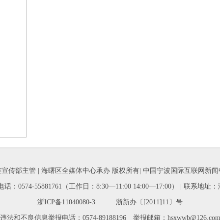
宣传部主管 | 海曙区全媒体中心承办 版权所有| 中国宁波国际互联网新
| 联系电话：0574-55881761（工作日：8:30—11:00 14:00—17:00） |
浙ICP备11040080-3 浙新办〔[2011]11〕号
违法和不良信息举报电话：0574-89188196 举报邮箱：hsxwwb@126.co