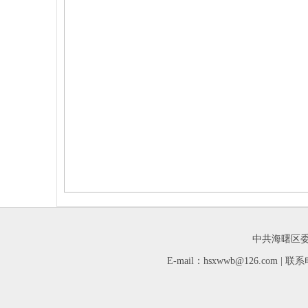
中共海曙区委
E-mail：hsxwwb@126.com 