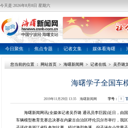
今天是:2026年8月8日 星期六
今日聚焦
焦点专题
记者文集
媒体看海曙
|
|
|
|
您当前的位置 ：
网站首页
>
海曙新闻网
>
记者在线
>
吴乔璐
海曙学子全国车
2019年11月29日 13:35 海曙新闻网
字号：
T
海曙新闻网讯(全媒体记者吴乔璐 通讯员李巨园)近日，由国家
车辆模型教育竞赛总决赛在内蒙古自治区呼伦贝尔市举行，我区
子诺代表浙江省队参加比赛。经过激烈角逐，倪子涵在小学男子组