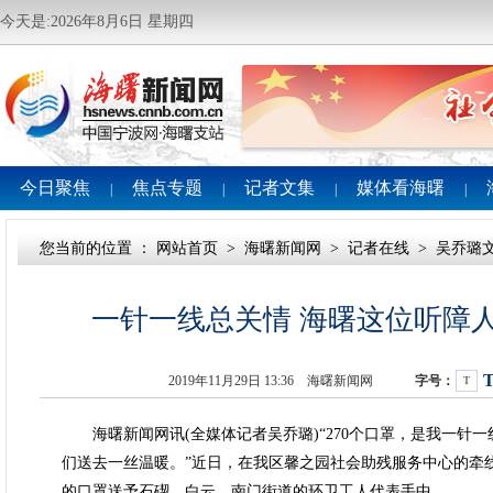
今天是:2026年8月6日 星期四
今日聚焦
焦点专题
记者文集
媒体看海曙
|
|
|
|
您当前的位置 ：
网站首页
>
海曙新闻网
>
记者在线
>
吴乔璐
一针一线总关情 海曙这位听障人
2019年11月29日 13:36 海曙新闻网
字号：
T
海曙新闻网讯(全媒体记者吴乔璐)“270个口罩，是我一针
们送去一丝温暖。”近日，在我区馨之园社会助残服务中心的牵
的口罩送予石碶、白云、南门街道的环卫工人代表手中。