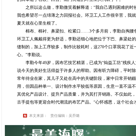
之所以这么做，李勤微笑着解释道：“我自己遇到困难的时候
我也希望尽一点绵薄之力回报社会。环卫工人工作很辛苦，我就
夏天就在心里生根了。
棉布、棉衬、鼻梁扣、松紧口……3个多月前，李勤自掏腰包
环卫工人佩戴得更为舒适，李勤还细心地把位于下巴、鼻梁处的
缝制的，加上工序较多，制作比较耗时，这270个口罩我花了
心。”李勤说。
李勤今年49岁，因布艺技艺精湛，已成为“灿益工坊”残疾人
说今天的美好生活得益于许多人的帮助。因有听力障碍，平时除
常年待业在家，其儿子又处在高中的关键阶段，家中日常开销颇为
用，但因品种单一、设计制作水平较低等原因，生意一直不温不
其优化产品设计、提升产品质量，并为其打开销路。不仅如此，
古手提包等更迎合时代潮流的布艺产品。“心怀感恩，这个社会
本文来源：
责任编辑：吴乔璐