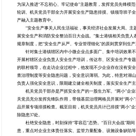
为深入推进“不忘初心、牢记使命”主题教育，发挥党员先锋模
轮训、机关党员干部全力开展安全生产隐患排摸、镇领导班子全
产融入主题教育中。
“安全生产事关人民生活福祉，事关经济社会发展大局。主题
展安全生产和消防安全整治百日大会战。”集士港镇相关负责人
规章制度，把“安全生产从严、专业管理细化”的原则贯穿到生产
针对集士港镇辖区内中小微企业点多面广、集中培训效果不
开展村辖区企业负责人安全生产培训，传达市、区安全生产专题
的联村领导，在走访企业过程中，他发现不少企业存在没有安全
查治理制度等安全隐患问题，安全意识薄弱。为此，特意对湖山
负责人强化安全意识，限期建立健全相关制度，落实安全生产主
机关党员干部亦是严抓安全生产的一股生力军。“两小”企业
关党员充分发挥先锋队作用，带领基层治理网格员开展对“两小
品开展专项排摸检查。截至目前，机关党员共计已排摸“两小”企
除隐患37处。
杜绝安全隐患，时刻保持“零容忍”态势。“百日大会战”期间
患，重点对企业主体责任落实、监管力量配备、设施设备缺陷等