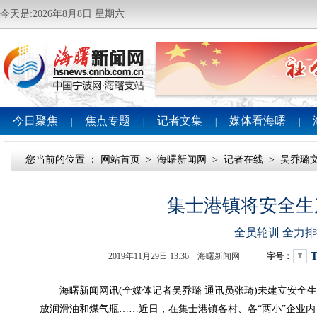
今天是:2026年8月8日 星期六
今日聚焦
焦点专题
记者文集
媒体看海曙
|
|
|
|
您当前的位置 ：
网站首页
>
海曙新闻网
>
记者在线
>
吴乔璐
集士港镇将安全生
全员轮训 全力排
2019年11月29日 13:36 海曙新闻网
字号：
T
海曙新闻网讯(全媒体记者吴乔璐 通讯员张琦)未建立安全生
放润滑油和煤气瓶……近日，在集士港镇各村、各“两小”企业