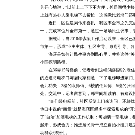
芳开心地说，“以前上上下下不方便，邻居间很少
上就有热心人乘电梯下去帮忙，这感觉比老墙门还要
近日，区住建局传来喜讯，我区率全市之先完成加
一，完成率位列全市第一，通过一场场民生议事，
据统计，自2018年该项工作启动以来，全区已累
市第一，形成“业主主体、社区主导、政府引导、各
海曙是如何让民生事办到民心里，并将这件“关键
小区探明路径。
在36弄15号楼前，记者看到这幢6层楼高的老住
的通道将电梯口与居民家相通，下了电梯即进家门
会儿功夫，2楼的袁师傅、6楼的任师傅、5楼的张
处。交流中，记者留意到，邻里间坦诚的、有建设
“咱们装电梯前，社区反复上门来询问，还总找大
他口中说的“商量”就是海曙区经多年探索形成的“
了“自治”加装电梯的工作机制：每加装一部电梯
起来，形成合力；推选居民骨干成立自治小组并建
动群众积极性。