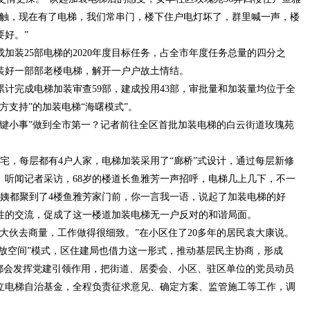
接触，现在有了电梯，我们常串门，楼下住户电灯坏了，群里喊一声，楼
好。”
装25部电梯的2020年度目标任务，占全市年度任务总量的四分之
装好一部部老楼电梯，解开一户户故土情结。
计完成电梯加装审查59部，建成投用43部，审批量和加装量均位于全
方支持”的加装电梯“海曙模式”。
小事”做到全市第一？记者前往全区首批加装电梯的白云街道玫瑰苑
宅，每层都有4户人家，电梯加装采用了“廊桥”式设计，通过每层新修
。听闻记者采访，68岁的楼道长鱼雅芳一声招呼，电梯几上几下，不一
阿姨都聚到了4楼鱼雅芳家门前，你一言我一语，说起了加装电梯的好
性的交流，促成了这一楼道加装电梯无一户反对的和谐局面。
伙去商量，工作做得很细致。”在小区住了20多年的居民袁大康说。
开放空间”模式，区住建局也借力这一形式，推动基层民主协商，形成
，都会发挥党建引领作用，把街道、居委会、小区、驻区单位的党员动员
立电梯自治基金，全程负责征求意见、确定方案、监管施工等工作，调