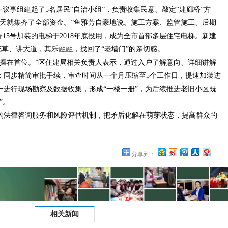
事组建起了5名居民“自治小组”，负责收集民意、敲定“建廊桥”方
三天就集齐了全部资金。”鱼雅芳自豪地说。施工方案、监管施工、后期
弄15号加装的电梯于2018年底投用，成为全市首部多层住宅电梯。新建
花草、讲大道，其乐融融，找回了“老墙门”的亲切感。
在首位。”区住建局相关负责人表示，通过入户了解意向、详细讲解
；同步精简审批手续，审查时间从一个月压缩至5个工作日，提速加装进
逐一进行现场勘察及数据收集，形成“一楼一册”，为后续推进老旧小区既
”。
法律咨询服务和风险评估机制，把矛盾化解在萌芽状态，提高群众的
分享到：
相关新闻