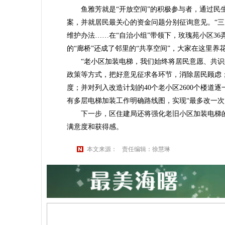
鱼雅芳就是“开放空间”的积极参与者，通过民生议
案，并就居民最关心的资金问题分别征询意见。“
维护办法……在“自治小组”带领下，玫瑰苑小区36
的“廊桥”还成了邻里的“共享空间”，大家在这里养
“老小区加装电梯，我们始终将居民意愿、共识摆
政策等方式，把好意见征求各环节，消除居民顾虑
度；并对列入改造计划的40个老小区2600个楼道
有多层电梯加装工作明确路线图，实现“最多改一次
下一步，区住建局还将强化老旧小区加装电梯的
满意度和获得感。
本文来源：
责任编辑：徐慧琳