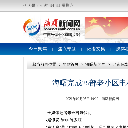
今天是:2026年8月8日 星期六
今日聚焦
焦点专题
记者文集
媒体
|
|
|
您当前的位置 ：
网站首页
>
海曙新闻网
>
记者在
海曙完成25部老小区
2021年02月05日 10:20 海曙新闻网
-全媒体记者朱燕君裘保莉
-通讯员 徐燕 陈家顺
“有人说‘装了电梯坏了交情’，我们是装了电梯交