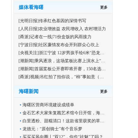
媒体看海曙
更多
[光明日报]传承红色基因的深情书写
[人民日报]农业增效益 农民增收入 农村增活力
[甬派]记者在一线|71份盒饭的风雨接力
[宁波日报]社区廉情发布会开到群众心坎上
[央视关注]浙江宁波 12岁男孩手绘6米“恐龙版”《清明上河图》
[潮新闻]乘风逐浪，这场桨板比赛上演水上“速度与激情”
[潮新闻]首届桨板公开赛即将开赛，150名选手竞逐海曙集士港水域
[甬派]视频|吊红拍了拍你说，“柿”事如意（福利）
海曙新闻
更多
海曙区营商环境建设成绩单
金石艺术大家朱复戡艺术馆今日开馆，海曙再添文化新地标
白里透粉、甜糯清口！这款省里获奖的草莓你尝过吗？
龙德元：“原创骑士”有个音乐梦
买买买风向圈丨“双12”，你也“祛魅”了吗？