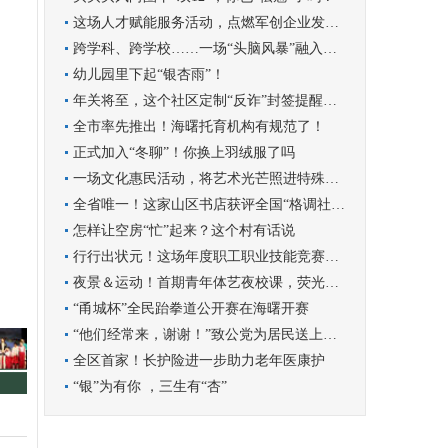
这场人才赋能服务活动，点燃军创企业发展新引擎
跨学科、跨学校……一场“头脑风暴”融入学科实践
幼儿园里下起“银杏雨”！
年关将至，这个社区定制“反诈”封签提醒群众守好钱袋子
全市率先推出！海曙托育机构有规范了！
正式加入“冬聊”！你换上羽绒服了吗
一场文化惠民活动，将艺术光芒照进特殊孩子的世界
全省唯一！这家山区书店获评全国“格调社区店”
怎样让空房“忙”起来？这个村有话说
行行出状元！这场年度职工职业技能竞赛圆满收官
夜景＆运动！首期青年体艺夜校课，荧光青年漫跑罗城
“甬城杯”全民跆拳道公开赛在海曙开赛
“他们经常来，谢谢！”致公党为居民送上暖心服务
全区首家！长护险进一步助力老年医康护
“银”为有你 ，三生有“杏”