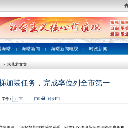
看海曙
海曙新闻
海曙新闻电视
时政新闻
|
|
|
线
>
朱燕君文集
电梯加装任务，完成率位列全市第一
T
字号：
打印
转发
T
情更深。”谈起加装电梯后的感受，安丰社区玫瑰苑36弄四楼住户鱼雅