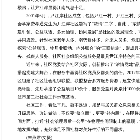
楼房，让尹江岸显得江南气息十足。
2001年6月，尹江岸社区成立，包括尹江一村、尹江三村、
会学家费孝通先生为尹江岸社区题写了“浓情”二字，自此，“浓
建引领、公益联盟、多元治理、协同发展”是社区的发展理念，
共同愿景。针对社区老年人多、弱势群体多、外来人员多、危旧
探索“公益联盟、物居业联动、内外联合”的“三联措施”，形成
务、残疾人服务、社区社会组织公益服务是最具尹江岸特色的三
近年来，社区党委结合社区实际，创新推出了“浓情党建”品
搭起党建大舞台，在服务中赢得社区党员及群众的信任。2017
区组建了社区社会组织联盟。联盟整合多方服务资源，建立快速
循环圈。先后承接了公益项目10余个，服务受益对象累计100
波市第二批社会工作示范基地。
社区工作，看似平凡、微不足道，却是与居民群众息息相关的
升级思路、改进做法，不仅要“修立面”，更要“补内胆”，在即
间方面，打通“社会治理最后一公里”在物理空间限制上的瓶颈，
地发挥功能，充分满足不同社群对美好生活的不同需求。
(朱燕君/文摄)