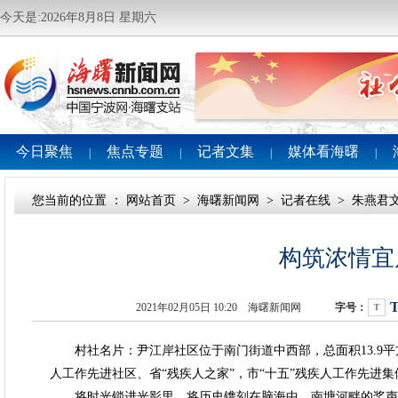
今天是:2026年8月8日 星期六
今日聚焦
焦点专题
记者文集
媒体看海曙
|
|
|
|
您当前的位置 ：
网站首页
>
海曙新闻网
>
记者在线
>
朱燕君
构筑浓情宜
2021年02月05日 10:20 海曙新闻网
字号：
T
村社名片：尹江岸社区位于南门街道中西部，总面积13.9平方
人工作先进社区、省“残疾人之家”，市“十五”残疾人工作先进集
将时光锁进光影里，将历史镌刻在脑海中，南塘河畔的桨声灯