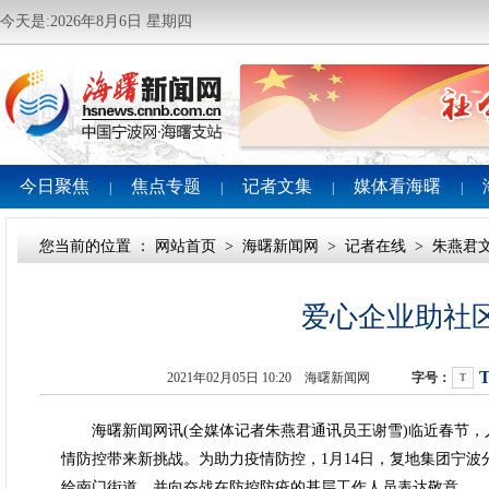
今天是:2026年8月6日 星期四
今日聚焦
焦点专题
记者文集
媒体看海曙
|
|
|
|
您当前的位置 ：
网站首页
>
海曙新闻网
>
记者在线
>
朱燕君
爱心企业助社区
2021年02月05日 10:20 海曙新闻网
字号：
T
海曙新闻网讯(全媒体记者朱燕君通讯员王谢雪)临近春节，
情防控带来新挑战。为助力疫情防控，1月14日，复地集团宁波分公
给南门街道，并向奋战在防控防疫的基层工作人员表达敬意。