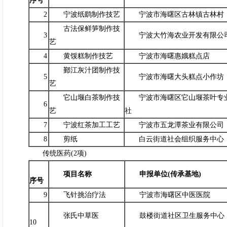
序号
2
宁波纸鹞制作技艺
宁波市海曙区古林镇古林村
古法保鲜笋制作技
3
宁波大竹海农业开发有限公
艺
4
黄馁糕制作技艺
宁波市海曙惠娥糕点店
鄞江灰汁团制作技
5
宁波市海曙大头糕点小作坊
艺
它山堰白茶制作技
宁波市海曙区它山堰茶叶专
6
艺
社
7
宁波红茶加工工艺
宁波市五龙潭茶业有限公司
8
剪纸
白云街道社会组织服务中心
传统医药(2项)
项目名称
申报单位(传承基地)
序号
9
飞针挑治疗法
宁波市海曙区中医医院
张氏中草医
鼓楼街道社区卫生服务中心
10