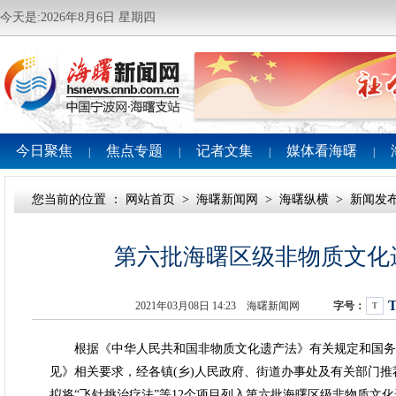
今天是:2026年8月6日 星期四
今日聚焦
焦点专题
记者文集
媒体看海曙
|
|
|
|
您当前的位置 ：
网站首页
>
海曙新闻网
>
海曙纵横
>
新闻发
第六批海曙区级非物质文化
2021年03月08日 14:23 海曙新闻网
字号：
T
根据《中华人民共和国非物质文化遗产法》有关规定和国务
见》相关要求，经各镇(乡)人民政府、街道办事处及有关部门
拟将“飞针挑治疗法”等12个项目列入第六批海曙区级非物质文