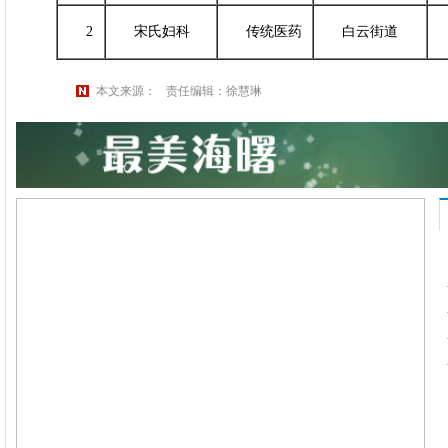
新
2
宋氏妇科
传统医药
白云街道
取
本文来源：
责任编辑：徐慧琳