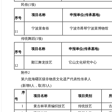
民俗(1项)
项目名称
申报单位(传承基地)
序号
宁波菜食俗
宁波市甬帮宁波菜博物馆
11
传统舞蹈(1项)
项目名称
申报单位(传承基地)
序号
鄞江舞龙技艺
它山文化研究中心
12
附件2
第六批海曙区级非物质文化遗产代表性传承人
(新增8人，取消3人)
序
项目名称
项目类别
所
号
1
黄古林草席编织技艺
传统技艺
古