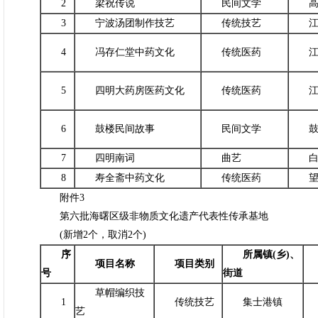
2
梁祝传说
民间文学
高
3
宁波汤团制作技艺
传统技艺
江
4
冯存仁堂中药文化
传统医药
江
5
四明大药房医药文化
传统医药
江
6
鼓楼民间故事
民间文学
鼓
7
四明南词
曲艺
白
8
寿全斋中药文化
传统医药
望
附件3
第六批海曙区级非物质文化遗产代表性传承基地
(新增2个，取消2个)
序
所属镇(乡)、
项目名称
项目类别
号
街道
草帽编织技
新
1
传统技艺
集士港镇
艺
取