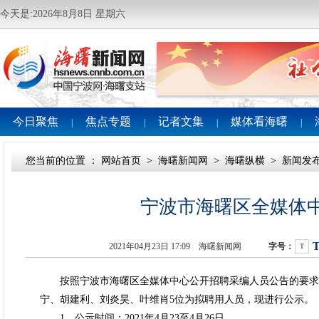
今天是:2026年8月8日 星期六
今日聚焦
焦点专题
记者文集
媒体看海曙
|
|
|
|
您当前的位置 ：
网站首页
>
海曙新闻网
>
海曙纵横
>
新闻发
宁波市海曙区全媒体
2021年04月23日 17:09 海曙新闻网
字号：
T
按照宁波市海曙区全媒体中心公开招聘采编人员公告的要求
宁、胡建利、刘炎昊、叶维肖5位为拟聘用人员，现进行公示。
1、公示时间：2021年4月23至4月26日。