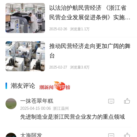
以法治护航民营经济 《浙江省
民营企业发展促进条例》实施五
周年综述
2025-02-26
浏览量1.1万
推动民营经济走向更加广阔的舞
台
2025-02-27
浏览量3.8万
潮友评论
一抹苍翠年糕
2025-04-15 00:06
浙江温州
先进制造业是浙江民营企业发力的重点领域
大海阿发