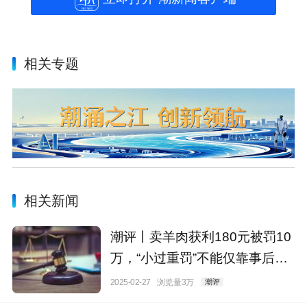
相关专题
相关新闻
潮评丨卖羊肉获利180元被罚10
万，“小过重罚”不能仅靠事后纠
偏
2025-02-27
浏览量3万
潮评