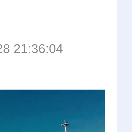
！
28 21:36:04