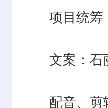
项目统筹
文案：石
配音、剪辑