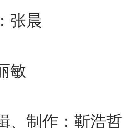
：张晨
丽敏
、制作：靳浩哲