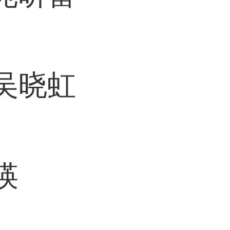
吴晓虹
瑛