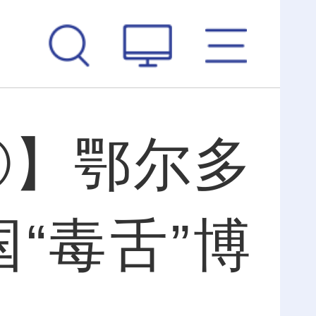
⑪】鄂尔多
“毒舌”博