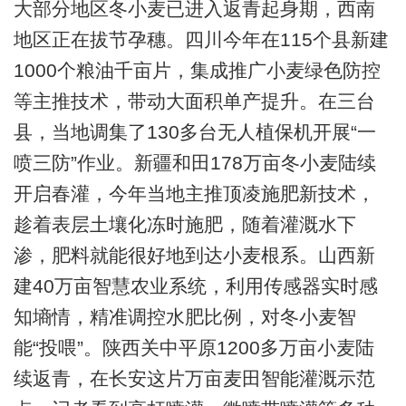
大部分地区冬小麦已进入返青起身期，西南
地区正在拔节孕穗。四川今年在115个县新建
1000个粮油千亩片，集成推广小麦绿色防控
等主推技术，带动大面积单产提升。在三台
县，当地调集了130多台无人植保机开展“一
喷三防”作业。新疆和田178万亩冬小麦陆续
开启春灌，今年当地主推顶凌施肥新技术，
趁着表层土壤化冻时施肥，随着灌溉水下
渗，肥料就能很好地到达小麦根系。山西新
建40万亩智慧农业系统，利用传感器实时感
知墒情，精准调控水肥比例，对冬小麦智
能“投喂”。陕西关中平原1200多万亩小麦陆
续返青，在长安这片万亩麦田智能灌溉示范