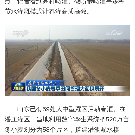
点，记者看到高杆喷灌、微喷带喷灌等多种
节水灌溉模式让春灌高质高效。
山东已有59处大中型灌区启动春灌。在
潘庄灌区，当地利用数字孪生系统把520万亩
冬小麦划分为58个片区，搭建灌溉配水模