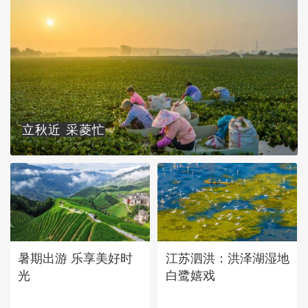
立秋近 采菱忙
暑期出游 乐享美好时
江苏泗洪：洪泽湖湿地
光
白鹭嬉戏