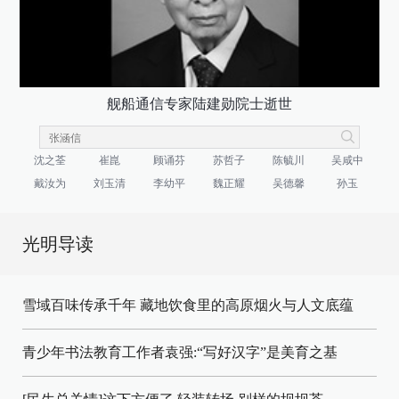
舰船通信专家陆建勋院士逝世
沈之荃
崔崑
顾诵芬
苏哲子
陈毓川
吴咸中
戴汝为
刘玉清
李幼平
魏正耀
吴德馨
孙玉
光明导读
雪域百味传承千年 藏地饮食里的高原烟火与人文底蕴
青少年书法教育工作者袁强:“写好汉字”是美育之基