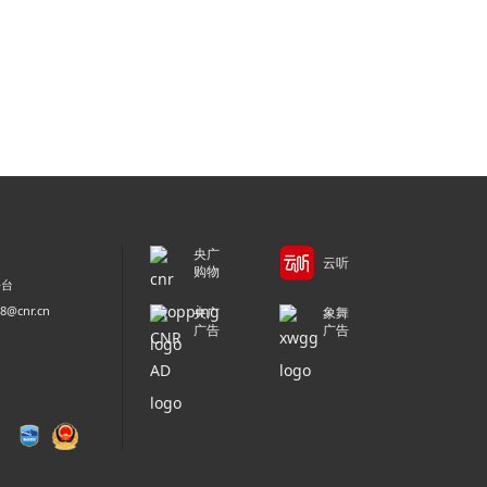
央广
云听
购物
平台
@cnr.cn
央广
象舞
广告
广告