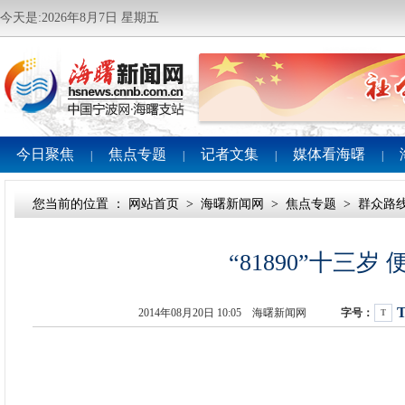
今天是:2026年8月7日 星期五
今日聚焦
焦点专题
记者文集
媒体看海曙
|
|
|
|
您当前的位置 ：
网站首页
>
海曙新闻网
>
焦点专题
>
群众路
“81890”十三
2014年08月20日 10:05 海曙新闻网
字号：
T