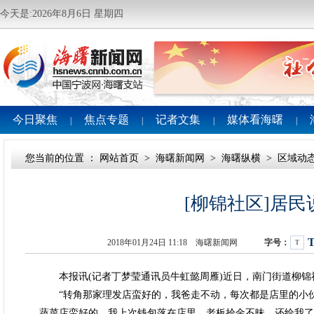
今天是:2026年8月6日 星期四
今日聚焦
焦点专题
记者文集
媒体看海曙
|
|
|
|
您当前的位置 ：
网站首页
>
海曙新闻网
>
海曙纵横
>
区域动
[柳锦社区]居民
2018年01月24日 11:18 海曙新闻网
字号：
T
本报讯(记者丁梦莹通讯员牛虹懿周雁)近日，南门街道柳锦社
“转角那家理发店蛮好的，我爸走不动，每次都是店里的小伙
蔬菜店蛮好的，我上次钱包落在店里，老板拾金不昧，还给我了