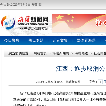
今天是:2026年8月6日 星期四
今日聚焦
焦点专题
记者文集
媒体看海曙
|
|
|
|
您当前的位置 ：
网站首页
>
海曙新闻网
>
海曙频道
>
社会民
江西：逐步取消公
2018年02月27日 10:22 海曙新闻网
字号：
T
新华社南昌2月26日电(记者高皓亮)为加快建立现代医院管
立医院的行政级别，各级卫生计生行政部门负责人一律不得兼任
行院长职业化、专业化。