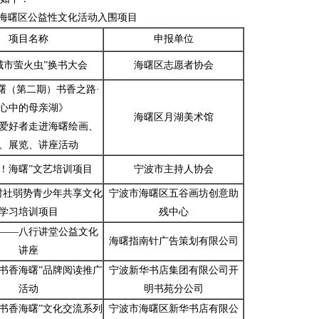
海曙区公益性文化活动入围项目
项目名称
申报单位
9“城市萤火虫”换书大会
海曙区志愿者协会
曙（第二期）书香之路·
心中的母亲湖》
海曙区月湖美术馆
爱好者走进海曙绘画、
、展览、讲座活动
啦！海曙”文艺培训项目
宁波市主持人协会
”村社弱势青少年共享文化
宁波市海曙区五谷画坊创意助
学习培训项目
残中心
——八行讲堂公益文化
海曙指南针广告策划有限公司
讲座
“书香海曙”品牌阅读推广
宁波新华书店集团有限公司开
活动
明书苑分公司
“书香海曙”文化交流系列
宁波市海曙区新华书店有限公