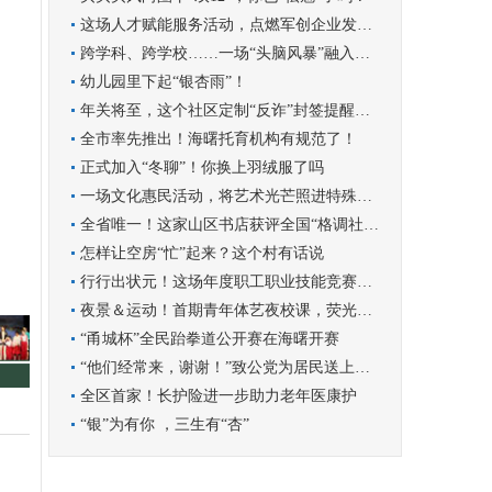
这场人才赋能服务活动，点燃军创企业发展新引擎
跨学科、跨学校……一场“头脑风暴”融入学科实践
幼儿园里下起“银杏雨”！
年关将至，这个社区定制“反诈”封签提醒群众守好钱袋子
全市率先推出！海曙托育机构有规范了！
正式加入“冬聊”！你换上羽绒服了吗
一场文化惠民活动，将艺术光芒照进特殊孩子的世界
全省唯一！这家山区书店获评全国“格调社区店”
怎样让空房“忙”起来？这个村有话说
行行出状元！这场年度职工职业技能竞赛圆满收官
夜景＆运动！首期青年体艺夜校课，荧光青年漫跑罗城
“甬城杯”全民跆拳道公开赛在海曙开赛
“他们经常来，谢谢！”致公党为居民送上暖心服务
全区首家！长护险进一步助力老年医康护
“银”为有你 ，三生有“杏”