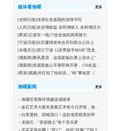
媒体看海曙
更多
[光明日报]传承红色基因的深情书写
[人民日报]农业增效益 农民增收入 农村增活力
[甬派]记者在一线|71份盒饭的风雨接力
[宁波日报]社区廉情发布会开到群众心坎上
[央视关注]浙江宁波 12岁男孩手绘6米“恐龙版”《清明上河图》
[潮新闻]乘风逐浪，这场桨板比赛上演水上“速度与激情”
[潮新闻]首届桨板公开赛即将开赛，150名选手竞逐海曙集士港水域
[甬派]视频|吊红拍了拍你说，“柿”事如意（福利）
海曙新闻
更多
海曙区营商环境建设成绩单
金石艺术大家朱复戡艺术馆今日开馆，海曙再添文化新地标
白里透粉、甜糯清口！这款省里获奖的草莓你尝过吗？
龙德元：“原创骑士”有个音乐梦
买买买风向圈丨“双12”，你也“祛魅”了吗？