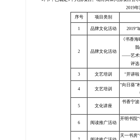
2019年
序号
项目类别
1
品牌文化活动
201
《书香海
我
2
品牌文化活动
——艺术
评选
3
文艺培训
“开讲
“向日葵
4
文艺培训
书香宁波
5
文化讲座
开明书院
6
阅读推广活动
天一书房
7
阅读推广活动