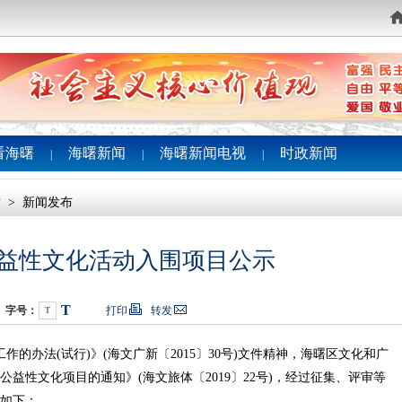
看海曙
海曙新闻
海曙新闻电视
时政新闻
|
|
|
横
>
新闻发布
区公益性文化活动入围项目公示
T
字号：
打印
转发
T
法(试行)》(海文广新〔2015〕30号)文件精神，海曙区文化和广
度公益性文化项目的通知》(海文旅体〔2019〕22号)，经过征集、评审等
示如下：