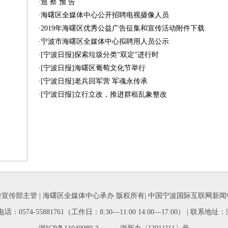
·
巡 察 预 告
·
海曙区全媒体中心公开招聘电视摄像人员
·
2019年海曙区优秀公益广告征集和宣传活动附件下载
·
宁波市海曙区全媒体中心拟聘用人员公示
·
[宁波日报]探索垃圾分类“双定”进行时
·
[宁波日报]海曙区葡萄文化节举行
·
[宁波日报]老兵回军营 军魂永传承
·
[宁波日报]立行立改，推进群租乱象整改
宣传部主管 | 海曙区全媒体中心承办 版权所有| 中国宁波国际互联网新
| 联系电话：0574-55881761（工作日：8:30—11:00 14:00—17:00） |