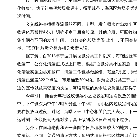
设定时间表和线路，让不同种类垃圾收运车像客运公交车一样
化收集”。为了让每辆垃圾收运车走得更规范，海曙区垃圾分类
运时间。
公交线路会根据客流量的不同、车型、发车频次作出发车区
收运体系暂行办法》明确规定了厨余垃圾、其他垃圾、可回收物
集车辆有不同的发车时间。“分好类的垃圾等候‘上车’，不同
显。”海曙区垃圾分类办相关负责人说。
据了解，自2013年宁波开展垃圾分类工作以来，海曙区就率先
收运车，公交化清运正式提上日程。根据“垃圾分类小区实施一
化清运实施面越来越广，清运工作也越做越细。截至7月底，厨余垃
清运已涵盖522个点位，审定桶数7094桶。作为垃圾分类三部
道的宣传以及高强度的执法，海曙清运的厨余垃圾质量也获得了
今年7月，随着安丰社区玫瑰苑小区垃圾定时定点投放的推行
中，下午班次为中午12时30分至下午3时，而小区内垃圾定时
要在投放点过夜。对此，海曙区环卫中心相关负责人表示，下一
运时刻，争取做到无缝对接，真正做到垃圾日产日清不过夜。
另外，在南塘老街和天一商圈等日产垃圾量较大的地方，一
式清运。不同于普通的清运方式，预约式清运根据区域内日产垃