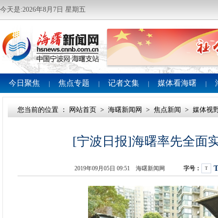
今天是:2026年8月7日 星期五
今日聚焦
焦点专题
记者文集
媒体看海曙
|
|
|
|
您当前的位置 ：
网站首页
>
海曙新闻网
>
焦点新闻
>
媒体视
[宁波日报]海曙率先全面
2019年09月05日 09:51 海曙新闻网
字号：
T