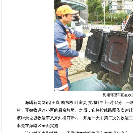
海曙环卫车正在收
海曙新闻网讯(王岚 顾东栋 叶童灵 文/摄)早上6时32分，
村，开始收运该小区的厨余垃圾。之后，它将按线路图依次途经2
该厨余垃圾收运车又来到柳汀新村，开始一天中第二次的收运工
率先在海曙区全面实施。