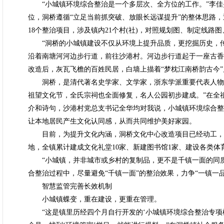
“小城镇环境综合整治是一个多层次、全方位的工作。”李佳旻说
位，洞桥遵循“立足当前抓突破、放眼长远谋提升”的整体思路，
18个整治项目，涉及镇内21个村(社)，对照规划图、制定线
“洞桥的小城镇建设不仅从环境上提升品质，更挖掘历史，传
沿着南塘河河边步行道，前往沙港村。河边步行道起于一座古香
改造后，灰瓦飞檐的百姓民居，白墙上描着“梦枕江南桥韵古今
洞桥，是清代著名史学家、文学家，浙东学派重要代表人物全
祖望文化节，全氏宗祠也全面修复，名人公园初步建成。”在全
介和诗句，沙港村党总支书记全华均对我说，小城镇环境综合整
让本地居民产生文化认同感，从而共同维护美好家园。
目前，为提升文化内涵，洞桥文化中心改造项目已经动工，
地，全镇累计建成文化礼堂10家、新建图书馆1家、建设各类体
“小城镇，并非城市或乡村的复制品，更不是千镇一面的同质
合整治过程中，尽量避免“千镇一面”的整治效果，力争“一镇一
智慧监管完善长效机制
小城镇蝶变，重在建设，更重在管理。
“这是镇里历经四个月自行开发的‘小城镇环境综合整治专项模