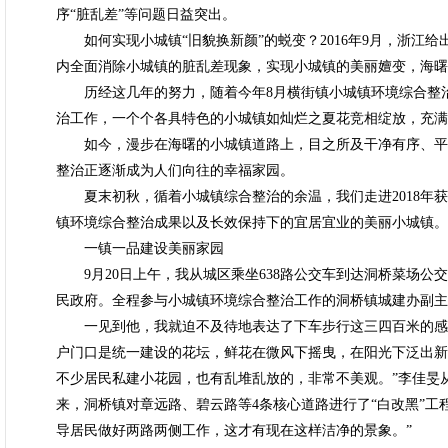
序“脏乱差”等问题日益突出。
如何实现小城镇“旧貌换新颜”的蜕变？2016年9月，浙江给
内全面消除小城镇的脏乱差现象，实现小城镇的美丽嬗变，海曙
历经这几年的努力，随着今年8月横街镇小城镇环境综合整治达
治工作，一个个各具特色的小城镇如灿烂之夏花竞相绽放，充满
如今，漫步在海曙的小城镇道路上，目之所及干净有序、平
整治正逐渐成为人们向往的幸福家园。
夏末初秋，循着小城镇综合整治的余温，我们走进2018年获
镇环境综合整治成果以及长效保持下的宜居宜业的美丽小城镇。
一镇一品建设美丽家园
9月20日上午，我从城区乘坐638路公交车到达洞桥菜场公交
民政府。全程参与小城镇环境综合整治工作的洞桥镇城建办副主
一见到他，我就迫不及待地表达了下车步行这三四百米的感
户门口是统一建设的花坛，鲜花在微风下摇曳，在阳光下泛出新
不少居民私建小花园，也有乱堆乱放的，非常不美观。”李佳旻
来，洞桥镇对章远路、碧云路等4条核心道路进行了“白改黑”工
导居民做好两路两侧工作，这才有现在这样洁净的景象。”