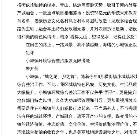
横街依托独特的绿水、青山、桃源等资源优势，吸引了海内外客
产城融合，一批重点项目相继落地：投资58亿元的华茂未来教
育名单、省级历史文化名村凤岙村即将启动改造；龙观乡结合现
路为主轴，融合本土特色及欧洲元素，并对农房拆旧建新，增设
谐和美的特色风情街，增添“看得见山，望得见水，记得住乡愁
在回去的路上，一路风景，我不禁感慨，海曙的小城镇正以
短评
小城镇环境综合整治激发无限潜能
朱尹莹
小城镇，“城之尾、乡之首”。随着今年8月横街镇小城镇环境
综合整治工作。至此，我区城镇特色风貌、历史文化、生活品质
大幅提升。小城镇环境综合整治工作不仅关乎“面子”，更是提升
地各部门持之以恒、久久为功加强管理和引导，更加重视后续长
需要居住在小城镇的人们积极行动起来，不当局外人，不当旁观
洁有序的城镇环境。产城融合，离不开产业的支撑。蝶变后的小
镇的经济价值、生态价值、文化价值、生活价值和治理价值，不
环境综合整治的收官之年，也是美丽城镇建设启动之年。对海曙