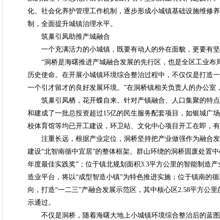
化、社会化养护管理工作机制，逐步形成小城镇基础设施维修养
制，全面提升城镇治理水平。
筑巢引凤助推产城融合
一个充满活力的小城镇，既要有动人的外在面貌，更要有坚
“洞桥是海曙推进产城融合发展的先行区，也是全区工业布局
历史使命。在开展小城镇环境综合整治过程中，不仅仅是打造一
一个引才留才的良好发展环境。”在洞桥镇相关负责人的办公室
筑巢引凤栖，花开蝶自来。针对产镇融合、人口集聚的特点
和建成了一批总投资超过15亿的民生服务配套项目，如银城广
校体育馆等均已开工建设，环卫站、文化中心项目开工在即，有
注重长远，根据产业定位，洞桥坚持把产业做强作为融合发
建设“北智南循中宜居”的整体框架。群山环绕的洞桥固废处置中
年度最佳实践奖”；位于镇北规划面积3.3平方公里的智能制造
造业平台，将以“成型智造小镇”为特色推进实施；位于镇南的循
向，打造“一二三”产融合发展示范区，其中核心区2.58平方
示通过。
不仅是洞桥，随着海曙大地上小城镇环境综合整治后的蓝图