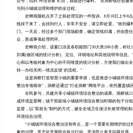
众号，找到‘环境管家’栏目，就能进行爆料。”在洞桥镇社会
与到小城镇治理和维护的全过程。
史蝉燕随机点开了之前处理完的一件投诉。8月18日上午8点
线掉下来了，会挂到行人，非常不安全，请立即处置。”收到爆
门。一天后，经过多个部门现场勘查，确定管线归属，并由责任
众，形成事项处理闭环。
史蝉燕介绍，该窗口涉及各职能部门30大类208小类，村社1
归属(做区域的统计分析)、定位、详细地址和其他说明等信息
心和以考核对象为中心的不同维度的统计分析，方便我们做出全
转—办结关闭—情况反馈’的流程。”
这是洞桥打造智慧小镇的重要举措，也是推进小城镇环境综合
整治专项模块”，洞桥还通过“行走洞桥”网络平台，依托覆盖镇
全民参与，共建共享小城镇环境综合整治的成果。洞桥镇21个村(
成环境监督网；镇干部延续小城镇环境综合整治时期的包干分组
监督，以“双箭头”制约的方式，健全全域卫生保洁长效管理机
环境综合治理。
“小城镇环境综合整治没有终点，是一个需要长期维护的过程
象的治理，常态化开展联合执法行动，坚决防止有关问题反弹。另