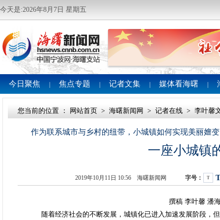
今天是:2026年8月7日 星期五
今日聚焦
焦点专题
记者文集
媒体看海曙
|
|
|
|
您当前的位置 ：
网站首页
>
海曙新闻网
>
记者在线
>
李叶馨
作为联系城市与乡村的纽带，小城镇如何实现美丽嬗变
一座小城镇
2019年10月11日 10:56 海曙新闻网
字号：
T
撰稿 李叶馨 潘海峰
随着经济社会的不断发展，城镇化已进入加速发展阶段，但