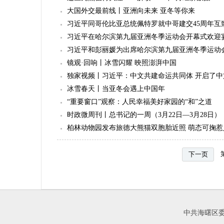
大国外交最前线丨亚洲向未来 亚冬等你来
习近平同哥伦比亚总统佩特罗就中哥建交45周年互
习近平在哈尔滨第九届亚洲冬季运动会开幕式欢迎
习近平和彭丽媛为出席哈尔滨第九届亚洲冬季运动
镜观·回响丨冰雪闪耀 映照澎湃中国
独家视频丨习近平：中文共建命运共同体 开启了
冰雪春天丨当亚冬会遇上中国年
“重要窗口”观察：人民幸福美好家园的“和”之道
时政微周刊丨总书记的一周（3月22日—3月28日）
柏林动物园发布旅德大熊猫双胞胎近照 萌态可掬惹
下一页
中共海曙区委