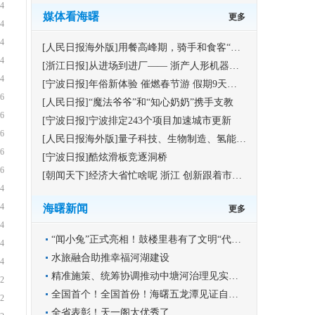
4
媒体看海曙
更多
4
4
[人民日报海外版]用餐高峰期，骑手和食客“同时排队”现象增多—— 外卖与堂食，餐厅优先保障谁？
4
[浙江日报]从进场到进厂—— 浙产人形机器人离“打工人”还有多远
4
[宁波日报]年俗新体验 催燃春节游 假期9天，宁波全域接待游客突破1000万人次
6
[人民日报]“魔法爷爷”和“知心奶奶”携手支教
6
[宁波日报]宁波排定243个项目加速城市更新
6
[人民日报海外版]量子科技、生物制造、氢能和核聚变能、脑机接口、具身智能、6G—— 这6大未来产业，加快跑进现实
6
[宁波日报]酷炫滑板竞逐洞桥
6
[朝闻天下]经济大省忙啥呢 浙江 创新跟着市场走 “特长”变“特产”
4
4
海曙新闻
更多
4
“闻小兔”正式亮相！鼓楼里巷有了文明“代言人”
4
水旅融合助推幸福河湖建设
4
精准施策、统筹协调推动中塘河治理见实见效
2
全国首个！全国首份！海曙五龙潭见证自然教育双里程碑
2
全省表彰！天一阁太优秀了