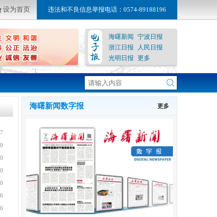
设为首页
违法和不良信息举报电话：0574-89188196
海曙新闻
宁波日报
浙江日报
人民日报
光明日报
更多
海曙新闻数字报
更多
7
0
0
0
0
6
6