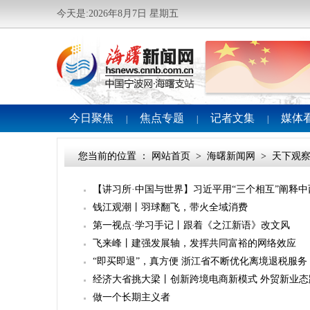
今天是:2026年8月7日 星期五
今日聚焦
焦点专题
记者文集
媒体
|
|
|
您当前的位置 ：
网站首页
>
海曙新闻网
>
天下观
【讲习所·中国与世界】习近平用“三个相互”阐释
钱江观潮丨羽球翻飞，带火全域消费
第一视点·学习手记丨跟着《之江新语》改文风
飞来峰丨建强发展轴，发挥共同富裕的网络效应
“即买即退”，真方便 浙江省不断优化离境退税服务
经济大省挑大梁丨创新跨境电商新模式 外贸新业态
做一个长期主义者