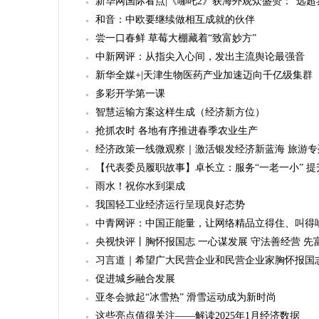
新华网国际看点|《哪吒2》获海外观众盛赞：“远超
和音：中欧要继续做相互成就的伙伴
尝一口春鲜 草莓大棚藏着“致富妙方”
中新网评：从指尖入心间，发出主流舆论最强音
新华全媒+|天津生物医药产业加速迈向千亿级集群
多彩开学第一课
智慧运输方案这样生成（经济新方位）
抢抓农时 各地有序推进春季农业生产
经济政策一线微观察｜激活银发经济新蓝海 旅游专
【代表委员履职故事】卓长立：服务“一老一小” 
雨水！祝你水到渠成
我国轻工业经济运行呈现良好态势
中青网评：中国正能量，让网络精品立得住、叫得
央视快评丨胸怀报国志 一心谋发展 守法善经营 先
习言道｜希望广大民营企业和民营企业家胸怀报国
促进城乡融合发展
亚冬会掀起“冰雪热” 滑雪运动成为新时尚
这些亮点值得关注——解读2025年1月经济数据