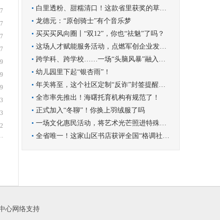
白里透粉、甜糯清口！这款省里获奖的草莓你尝过吗？
7
龙德元：“原创骑士”有个音乐梦
7
买买买风向圈丨“双12”，你也“祛魅”了吗？
7
这场人才赋能服务活动，点燃军创企业发展新引擎
7
跨学科、跨学校……一场“头脑风暴”融入学科实践
9
幼儿园里下起“银杏雨”！
9
年关将至，这个社区定制“反诈”封签提醒群众守好钱袋子
9
全市率先推出！海曙托育机构有规范了！
3
正式加入“冬聊”！你换上羽绒服了吗
3
一场文化惠民活动，将艺术光芒照进特殊孩子的世界
2
全省唯一！这家山区书店获评全国“格调社区店”
闻中心网络支持