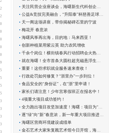
2
关注民营企业座谈会，海曙新生代科创企业家反响热烈
2
公益&竞技完美融合，“升阳泰”杯慈善足球邀请赛圆满收官！
2
天一阁这场讲座，带你揭秘碑石里的宁波
0
梅花开 春意浓
0
海曙风筝再出海，目的地：马来西亚！
0
创新种植菜用紫云英 助力农民增收
0
千余个岗位！横街镇春风行动招聘会火热开场
0
就在海曙！全市首条大圆柱超充磁悬浮生产线投产
9
重要！这些求职就业服务速来查收！
5
行政处罚如何修复？“浙里办”一步到位！
5
食品安全的“身份证”，在“浙”里申请！
5
家长们请注意！少年宫寒假班正在报名中！
5
4项重大项目成功签约！
3
全力跑出项目攻坚加速度！海曙：项目为“笔”描绘发展新图景
3
逐“绿”向“新”春意浓，新一年重大项目推进海曙这么干
3
海曙区营商环境建设成绩单
3
金石艺术大家朱复戡艺术馆今日开馆，海曙再添文化新地标
3