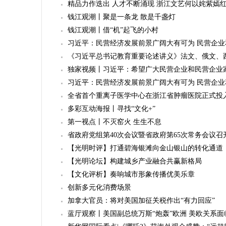
精品力作迭出 人才不断涌现 浙江文艺何以姹紫嫣
钱江观潮丨聚是一条龙 散是千盏灯
钱江观潮丨借“机”起飞的小村
习近平：民营经济发展前景广阔大有可为 民营企
《习近平总书记教育重要论述讲义》法文、俄文、
独家视频丨习近平：希望广大民营企业和民营企业
习近平：民营经济发展前景广阔大有可为 民营企
全省首个重离子医学中心在浙江省肿瘤医院正式投
多彩互动海报丨寻找“文化+”
第一视点丨不灭窑火 生生不息
省政府党组第40次会议暨省政府第65次常务会议召
【光明时评】打通碧海银滩向金山银山的转化通道
【光明论坛】构建城乡产业融合共赢新格局
【文化评析】奏响城市形象传播优美乐章
创新多元化消费场景
加拿大官员：将对美国加征关税作出“有力回应”
蓝厅观察丨美国副总统万斯“炮轰”欧洲 美欧关系