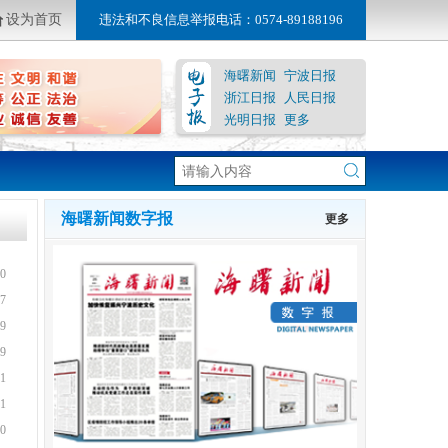
设为首页
违法和不良信息举报电话：0574-89188196
海曙新闻
宁波日报
浙江日报
人民日报
光明日报
更多
海曙新闻数字报
更多
0
7
9
9
1
1
0