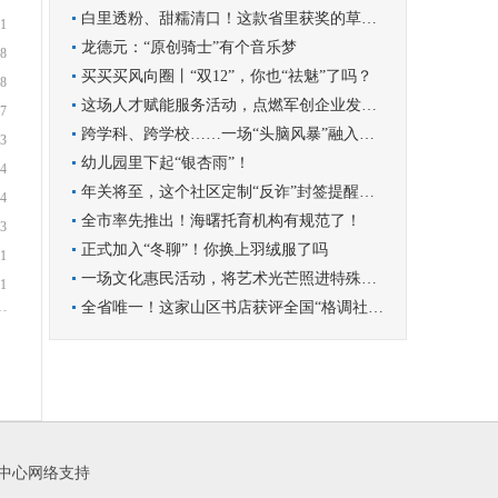
白里透粉、甜糯清口！这款省里获奖的草莓你尝过吗？
1
龙德元：“原创骑士”有个音乐梦
8
买买买风向圈丨“双12”，你也“祛魅”了吗？
8
这场人才赋能服务活动，点燃军创企业发展新引擎
7
跨学科、跨学校……一场“头脑风暴”融入学科实践
3
幼儿园里下起“银杏雨”！
4
年关将至，这个社区定制“反诈”封签提醒群众守好钱袋子
4
全市率先推出！海曙托育机构有规范了！
3
正式加入“冬聊”！你换上羽绒服了吗
1
一场文化惠民活动，将艺术光芒照进特殊孩子的世界
1
全省唯一！这家山区书店获评全国“格调社区店”
闻中心网络支持