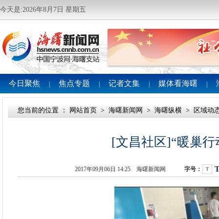
今天是:2026年8月7日 星期五
今日聚焦
焦点专题
记者文集
媒体看海曙
|
|
|
|
您当前的位置 ：
网站首页
>
海曙新闻网
>
海曙纵横
>
区域动
[文昌社区]“暖巢
2017年09月06日 14:25 海曙新闻网
字号：
T