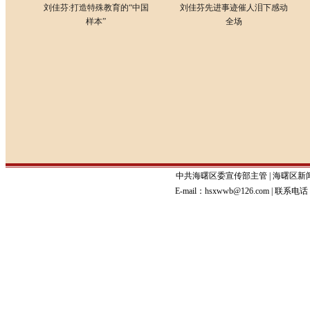
刘佳芬:打造特殊教育的“中国
刘佳芬先进事迹催人泪下感动
样本”
全场
中共海曙区委宣传部主管 | 海曙区
E-mail：hsxwwb@126.com | 联