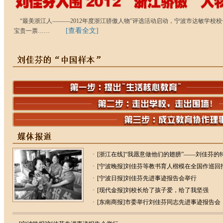
“最美浙江人———2012年度浙江骄傲人物”评选活动启动，宁波市达敏学校
[查看全文]
宝贵一票……
·
[浙江在线]“我愿意做他们的翅膀”——刘佳芬
·
[宁波晚报]刘佳芬等教书育人楷模在全国作巡回
·
[宁波日报]刘佳芬先进事迹报告会举行
·
[现代金报]刘校长给了孩子爱，给了我坚强
·
[东南商报]市委举行刘佳芬同志先进事迹报告会