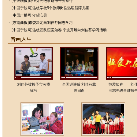
·
[宁波晚报]刘佳芬先进事迹报告会举行
·
[中国宁波网]达敏学校5个教师岗位温暖智障儿童
·
[中国广播网]守望心灵
·
[东南商报]市委决定向刘佳芬同志学习
·
[中国宁波网]达敏团队恒爱如春 宁波开展向刘佳芬学习活动
刘佳芬被授予市劳模
全国巡讲后 刘佳芬载
恒爱如春——刘
称号
誉回甬
同志先进事迹报