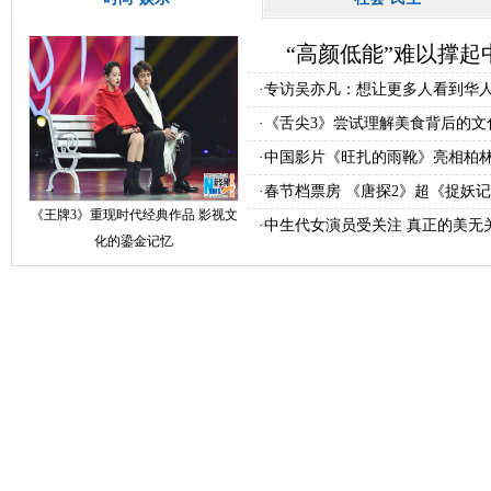
“高颜低能”难以撑
·
专访吴亦凡：想让更多人看到华
·
《舌尖3》尝试理解美食背后的文
·
中国影片《旺扎的雨靴》亮相柏
·
春节档票房 《唐探2》超《捉妖记
《王牌3》重现时代经典作品 影视文
·
中生代女演员受关注 真正的美无
化的鎏金记忆