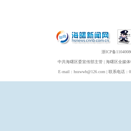
网络警察
浙江省新闻道德委员会举报中心
浙ICP备1104
中共海曙区委宣传部主管 | 海曙区全媒
E-mail：hsxwwb@126.com | 联系电