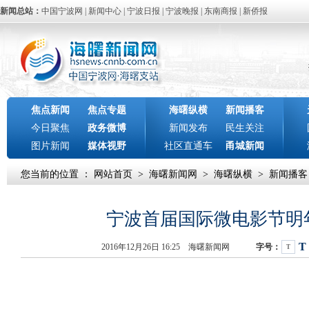
新闻总站：
中国宁波网
|
新闻中心
|
宁波日报
|
宁波晚报
|
东南商报
|
新侨报
焦点新闻
焦点专题
海曙纵横
新闻播客
今日聚焦
政务微博
新闻发布
民生关注
图片新闻
媒体视野
社区直通车
甬城新闻
您当前的位置 ：
网站首页
>
海曙新闻网
>
海曙纵横
>
新闻播客
宁波首届国际微电影节明
T
2016年12月26日 16:25 海曙新闻网
字号：
T